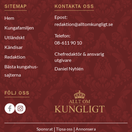
SITEMAP
KONTAKTA OSS
Epost:
Hem
redaktion@alltomkungligt.se
Kungafamiljen
Telefon:
Utländskt
08-611 90 10
Kändisar
Chefredaktör & ansvarig
Redaktion
utgivare
Bästa kungahus-
Daniel Nyhlén
sajterna
FÖLJ OSS
|
|
Sponsrat
Tipsa oss
Annonsera