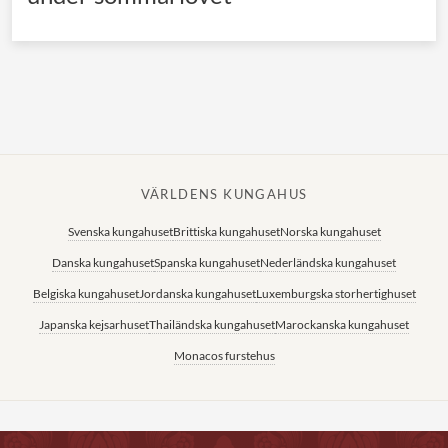
VÄRLDENS KUNGAHUS
Svenska kungahuset
Brittiska kungahuset
Norska kungahuset
Danska kungahuset
Spanska kungahuset
Nederländska kungahuset
Belgiska kungahuset
Jordanska kungahuset
Luxemburgska storhertighuset
Japanska kejsarhuset
Thailändska kungahuset
Marockanska kungahuset
Monacos furstehus