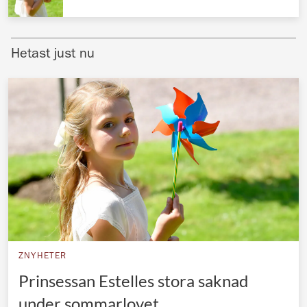
Norska kungahuset
Danska kungahuset
Hetast just nu
Spanska kungahuset
Nederländska kungahuset
Belgiska kungahuset
Jordanska kungahuset
Luxemburgska storhertighuset
Japanska kejsarhuset
Thailändska kungahuset
Marockanska kungahuset
ZNYHETER
Monacos furstehus
Prinsessan Estelles stora saknad
under sommarlovet