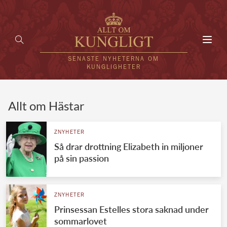
Toggl
navig
SENASTE NYHETERNA OM
KUNGLIGHETER
HEM
Allt om Hästar
KUNGAFAMILJEN
ZNYHETER
Så drar drottning Elizabeth in miljoner
UTLÄNDSKT
på sin passion
KÄNDISAR
VÄRLDENS KUNGAHUS
ZNYHETER
Prinsessan Estelles stora saknad under
Svenska kungahuset
REDAKTION
sommarlovet
Brittiska kungahuset