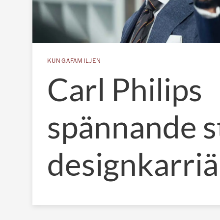
KUNGAFAMILJEN
Carl Philips
spännande st
designkarri