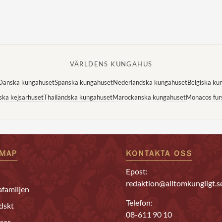
VÄRLDENS KUNGAHUS
Danska kungahuset
Spanska kungahuset
Nederländska kungahuset
Belgiska ku
ska kejsarhuset
Thailändska kungahuset
Marockanska kungahuset
Monacos fur
EMAP
KONTAKTA OSS
Epost:
redaktion@alltomkungligt.s
familjen
Telefon:
dskt
08-611 90 10
sar