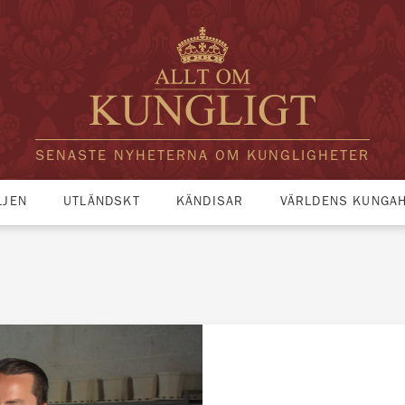
SENASTE NYHETERNA OM KUNGLIGHETER
LJEN
UTLÄNDSKT
KÄNDISAR
VÄRLDENS KUNGA