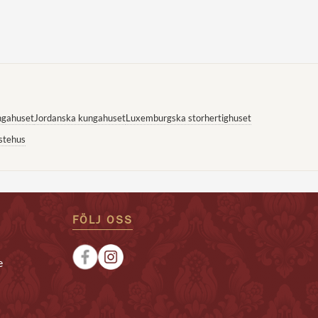
ngahuset
Jordanska kungahuset
Luxemburgska storhertighuset
stehus
FÖLJ OSS
e