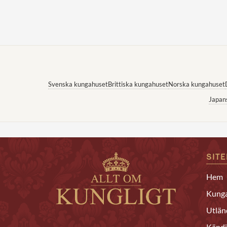
Svenska kungahuset
Brittiska kungahuset
Norska kungahuset
Japan
SIT
Hem
Kunga
Utlän
Kändi