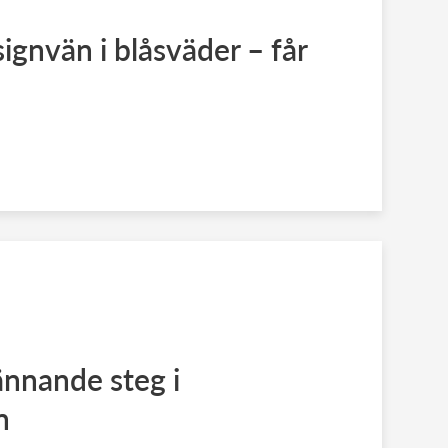
signvän i blåsväder – får
ännande steg i
n