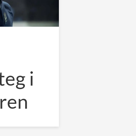
eg i
ären