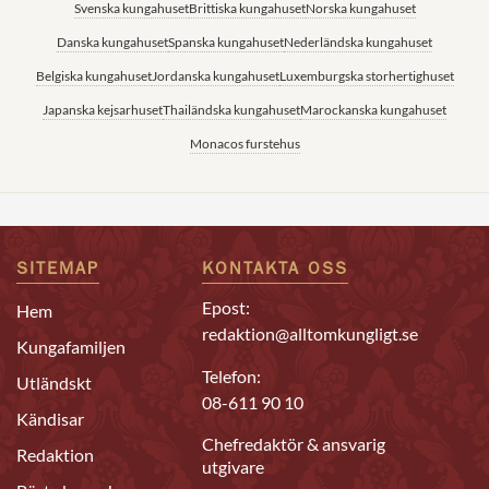
Svenska kungahuset
Brittiska kungahuset
Norska kungahuset
Danska kungahuset
Spanska kungahuset
Nederländska kungahuset
Belgiska kungahuset
Jordanska kungahuset
Luxemburgska storhertighuset
Japanska kejsarhuset
Thailändska kungahuset
Marockanska kungahuset
Monacos furstehus
SITEMAP
KONTAKTA OSS
Epost:
Hem
redaktion@alltomkungligt.se
Kungafamiljen
Telefon:
Utländskt
08-611 90 10
Kändisar
Chefredaktör & ansvarig
Redaktion
utgivare