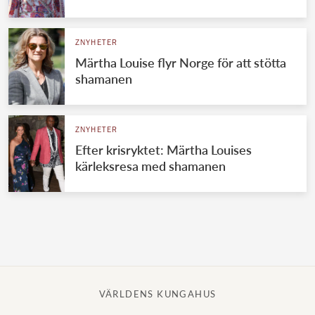
Norska kungahuset
ZNYHETER
Danska kungahuset
Märtha Louise flyr Norge för att stötta
Spanska kungahuset
shamanen
Nederländska kungahuset
Belgiska kungahuset
ZNYHETER
Jordanska kungahuset
Efter krisryktet: Märtha Louises
kärleksresa med shamanen
Luxemburgska storhertighuset
Japanska kejsarhuset
Thailändska kungahuset
Marockanska kungahuset
Monacos furstehus
VÄRLDENS KUNGAHUS