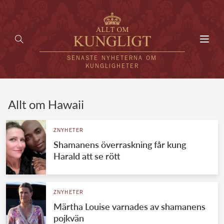
Toggl
navig
SENASTE NYHETERNA OM
KUNGLIGHETER
HEM
Allt om Hawaii
KUNGAFAMILJEN
ZNYHETER
Shamanens överraskning får kung
UTLÄNDSKT
Harald att se rött
KÄNDISAR
VÄRLDENS KUNGAHUS
ZNYHETER
Märtha Louise varnades av shamanens
Svenska kungahuset
REDAKTION
pojkvän
Brittiska kungahuset