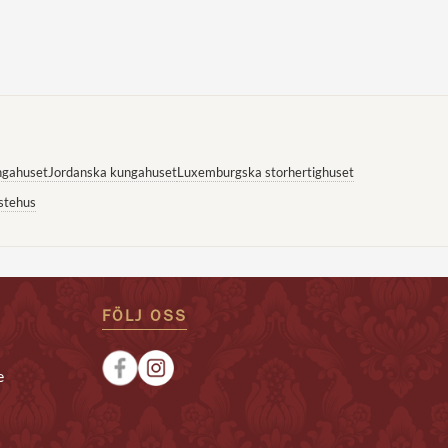
ngahuset
Jordanska kungahuset
Luxemburgska storhertighuset
stehus
FÖLJ OSS
e