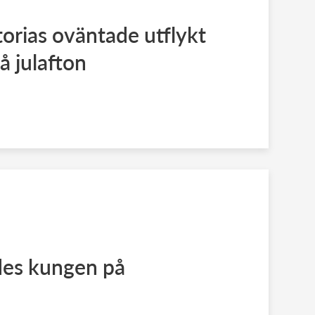
torias oväntade utflykt
å julafton
ades kungen på