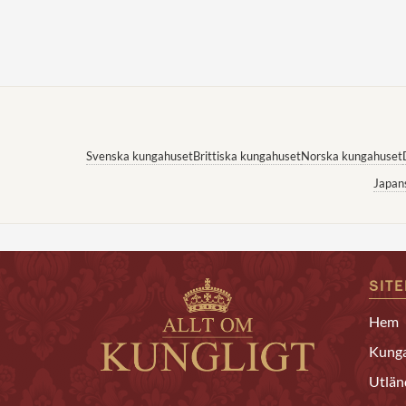
Svenska kungahuset
Brittiska kungahuset
Norska kungahuset
Japan
SIT
Hem
Kunga
Utlän