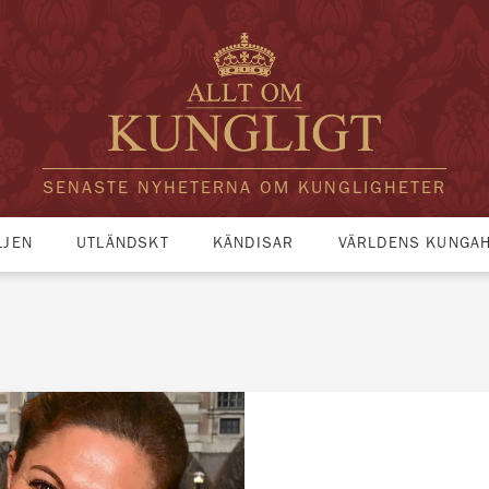
SENASTE NYHETERNA OM KUNGLIGHETER
LJEN
UTLÄNDSKT
KÄNDISAR
VÄRLDENS KUNGA