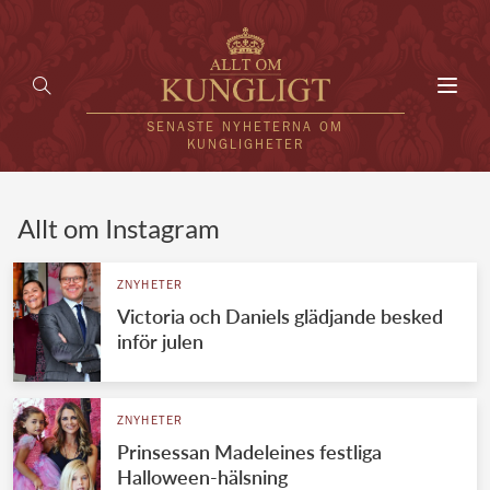
Toggl
navig
SENASTE NYHETERNA OM
KUNGLIGHETER
HEM
Allt om Instagram
KUNGAFAMILJEN
ZNYHETER
Victoria och Daniels glädjande besked
UTLÄNDSKT
inför julen
KÄNDISAR
VÄRLDENS KUNGAHUS
ZNYHETER
Prinsessan Madeleines festliga
Svenska kungahuset
REDAKTION
Halloween-hälsning
Brittiska kungahuset