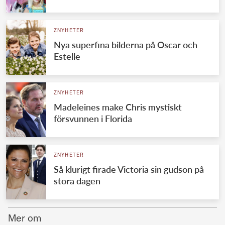
Norska kungahuset
ZNYHETER
Danska kungahuset
Nya superfina bilderna på Oscar och
Spanska kungahuset
Estelle
Nederländska kungahuset
Belgiska kungahuset
ZNYHETER
Jordanska kungahuset
Madeleines make Chris mystiskt
försvunnen i Florida
Luxemburgska storhertighuset
Japanska kejsarhuset
ZNYHETER
Thailändska kungahuset
Så klurigt firade Victoria sin gudson på
Marockanska kungahuset
stora dagen
Monacos furstehus
Mer om