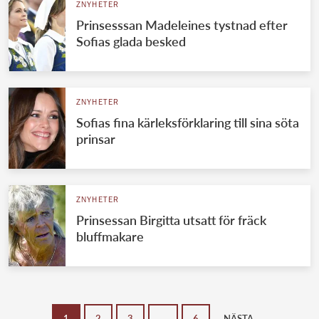
ZNYHETER
Prinsesssan Madeleines tystnad efter
Sofias glada besked
ZNYHETER
Sofias fina kärleksförklaring till sina söta
prinsar
ZNYHETER
Prinsessan Birgitta utsatt för fräck
bluffmakare
1
2
3
…
6
NÄSTA