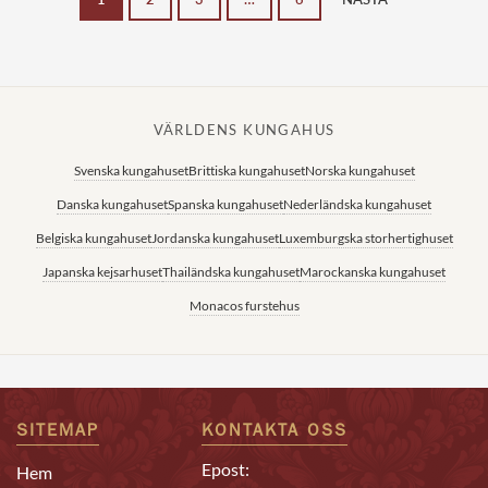
VÄRLDENS KUNGAHUS
Svenska kungahuset
Brittiska kungahuset
Norska kungahuset
Danska kungahuset
Spanska kungahuset
Nederländska kungahuset
Belgiska kungahuset
Jordanska kungahuset
Luxemburgska storhertighuset
Japanska kejsarhuset
Thailändska kungahuset
Marockanska kungahuset
Monacos furstehus
SITEMAP
KONTAKTA OSS
Epost:
Hem