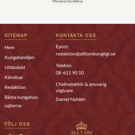
Monacos furstehus
SITEMAP
KONTAKTA OSS
Epost:
Hem
redaktion@alltomkungligt.se
Kungafamiljen
Telefon:
Utländskt
08-611 90 10
Kändisar
Chefredaktör & ansvarig
Redaktion
utgivare
Bästa kungahus-
Daniel Nyhlén
sajterna
FÖLJ OSS