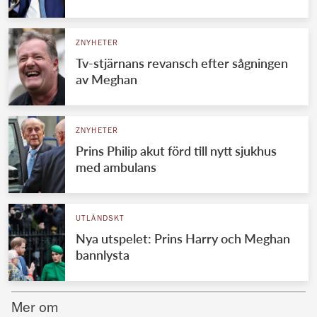
Norska kungahuset
ZNYHETER
Danska kungahuset
Tv-stjärnans revansch efter sågningen
Spanska kungahuset
av Meghan
Nederländska kungahuset
Belgiska kungahuset
ZNYHETER
Jordanska kungahuset
Prins Philip akut förd till nytt sjukhus
med ambulans
Luxemburgska storhertighuset
Japanska kejsarhuset
UTLÄNDSKT
Thailändska kungahuset
Nya utspelet: Prins Harry och Meghan
Marockanska kungahuset
bannlysta
Monacos furstehus
Mer om