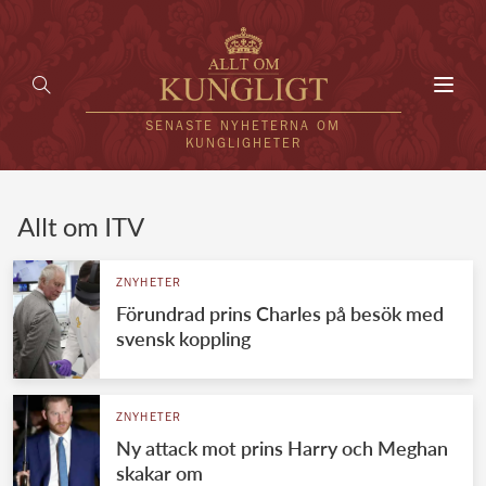
Toggl
navig
SENASTE NYHETERNA OM
KUNGLIGHETER
HEM
Allt om ITV
KUNGAFAMILJEN
ZNYHETER
Förundrad prins Charles på besök med
UTLÄNDSKT
svensk koppling
KÄNDISAR
VÄRLDENS KUNGAHUS
ZNYHETER
Ny attack mot prins Harry och Meghan
Svenska kungahuset
REDAKTION
skakar om
Brittiska kungahuset