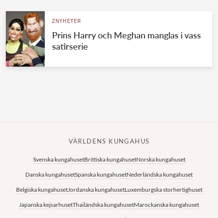
ZNYHETER
Prins Harry och Meghan manglas i vass
satirserie
VÄRLDENS KUNGAHUS
Svenska kungahuset
Brittiska kungahuset
Norska kungahuset
Danska kungahuset
Spanska kungahuset
Nederländska kungahuset
Belgiska kungahuset
Jordanska kungahuset
Luxemburgska storhertighuset
Japanska kejsarhuset
Thailändska kungahuset
Marockanska kungahuset