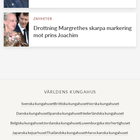
Norska kungahuset
ZNYHETER
Danska kungahuset
Drottning Margrethes skarpa markering
Spanska kungahuset
mot prins Joachim
Nederländska kungahuset
Belgiska kungahuset
Jordanska kungahuset
Luxemburgska storhertighuset
Japanska kejsarhuset
VÄRLDENS KUNGAHUS
Thailändska kungahuset
Svenska kungahuset
Brittiska kungahuset
Norska kungahuset
Marockanska kungahuset
Danska kungahuset
Spanska kungahuset
Nederländska kungahuset
Monacos furstehus
Belgiska kungahuset
Jordanska kungahuset
Luxemburgska storhertighuset
Japanska kejsarhuset
Thailändska kungahuset
Marockanska kungahuset