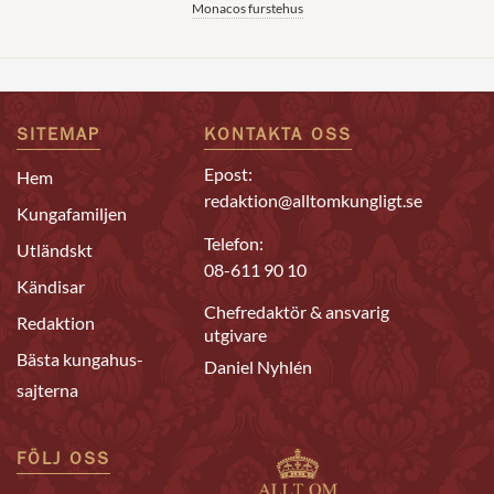
Monacos furstehus
SITEMAP
KONTAKTA OSS
Epost:
Hem
redaktion@alltomkungligt.se
Kungafamiljen
Telefon:
Utländskt
08-611 90 10
Kändisar
Chefredaktör & ansvarig
Redaktion
utgivare
Bästa kungahus-
Daniel Nyhlén
sajterna
FÖLJ OSS