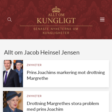
Toggl
navig
SENASTE NYHETERNA OM
KUNGLIGHETER
HEM
Allt om Jacob Heinsel Jensen
KUNGAFAMILJEN
ZNYHETER
Prins Joachims markering mot drottning
UTLÄNDSKT
Margrethe
KÄNDISAR
VÄRLDENS KUNGAHUS
ZNYHETER
Drottning Margrethes stora problem
Svenska kungahuset
REDAKTION
med prins Joachim
Brittiska kungahuset