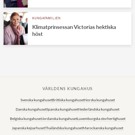
Norska kungahuset
KUNGAFAMILJEN
Danska kungahuset
Klimatprinsessan Victorias hektiska
Spanska kungahuset
höst
Nederländska kungahuset
Belgiska kungahuset
Jordanska kungahuset
Luxemburgska storhertighuset
Japanska kejsarhuset
VÄRLDENS KUNGAHUS
Thailändska kungahuset
Svenska kungahuset
Brittiska kungahuset
Norska kungahuset
Marockanska kungahuset
Danska kungahuset
Spanska kungahuset
Nederländska kungahuset
Monacos furstehus
Belgiska kungahuset
Jordanska kungahuset
Luxemburgska storhertighuset
Japanska kejsarhuset
Thailändska kungahuset
Marockanska kungahuset