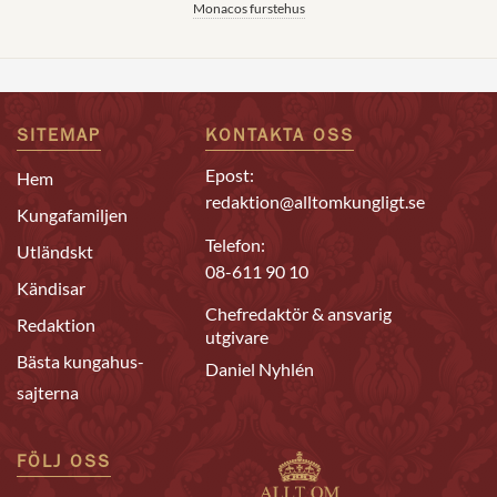
Monacos furstehus
SITEMAP
KONTAKTA OSS
Epost:
Hem
redaktion@alltomkungligt.se
Kungafamiljen
Telefon:
Utländskt
08-611 90 10
Kändisar
Chefredaktör & ansvarig
Redaktion
utgivare
Bästa kungahus-
Daniel Nyhlén
sajterna
FÖLJ OSS