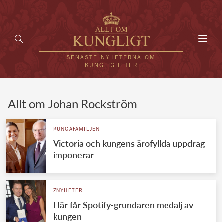
Toggl
navig
SENASTE NYHETERNA OM
KUNGLIGHETER
HEM
Allt om Johan Rockström
KUNGAFAMILJEN
KUNGAFAMILJEN
Victoria och kungens ärofyllda uppdrag
UTLÄNDSKT
imponerar
KÄNDISAR
VÄRLDENS KUNGAHUS
ZNYHETER
Här får Spotify-grundaren medalj av
Svenska kungahuset
REDAKTION
kungen
Brittiska kungahuset