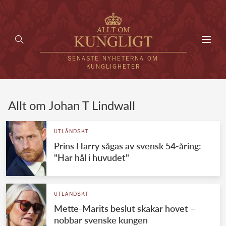
Toggl
navig
SENASTE NYHETERNA OM
KUNGLIGHETER
HEM
Allt om Johan T Lindwall
KUNGAFAMILJEN
UTLÄNDSKT
Prins Harry sågas av svensk 54-åring:
UTLÄNDSKT
"Har hål i huvudet"
KÄNDISAR
VÄRLDENS KUNGAHUS
UTLÄNDSKT
Mette-Marits beslut skakar hovet –
Svenska kungahuset
REDAKTION
nobbar svenske kungen
Brittiska kungahuset