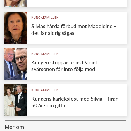
Norska kungahuset
KUNGAFAMILJEN
Danska kungahuset
Silvias hårda förbud mot Madeleine –
Spanska kungahuset
det får aldrig sägas
Nederländska kungahuset
Belgiska kungahuset
KUNGAFAMILJEN
Jordanska kungahuset
Kungen stoppar prins Daniel –
svärsonen får inte följa med
Luxemburgska storhertighuset
Japanska kejsarhuset
KUNGAFAMILJEN
Thailändska kungahuset
Kungens kärleksfest med Silvia – firar
Marockanska kungahuset
50 år som gifta
Monacos furstehus
Mer om