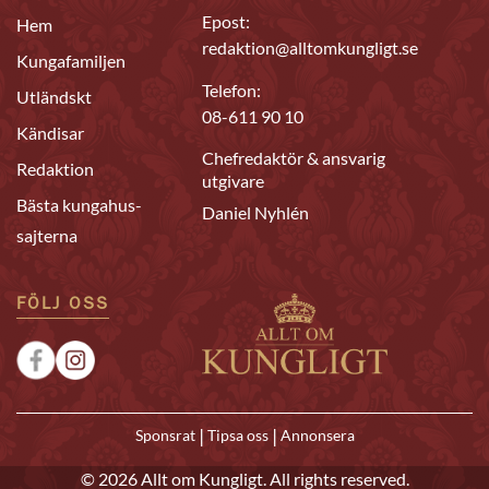
Epost:
Hem
redaktion@alltomkungligt.se
Kungafamiljen
Telefon:
Utländskt
08-611 90 10
Kändisar
Chefredaktör & ansvarig
Redaktion
utgivare
Bästa kungahus-
Daniel Nyhlén
sajterna
FÖLJ OSS
|
|
Sponsrat
Tipsa oss
Annonsera
© 2026 Allt om Kungligt. All rights reserved.