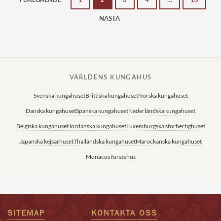
NÄSTA
VÄRLDENS KUNGAHUS
Svenska kungahuset
Brittiska kungahuset
Norska kungahuset
Danska kungahuset
Spanska kungahuset
Nederländska kungahuset
Belgiska kungahuset
Jordanska kungahuset
Luxemburgska storhertighuset
Japanska kejsarhuset
Thailändska kungahuset
Marockanska kungahuset
Monacos furstehus
SITEMAP
KONTAKTA OSS