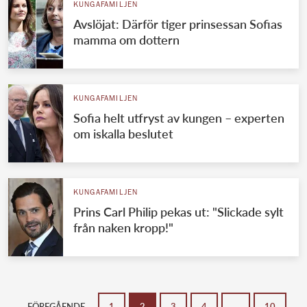
KUNGAFAMILJEN
Avslöjat: Därför tiger prinsessan Sofias
mamma om dottern
KUNGAFAMILJEN
Sofia helt utfryst av kungen – experten
om iskalla beslutet
KUNGAFAMILJEN
Prins Carl Philip pekas ut: "Slickade sylt
från naken kropp!"
FÖREGÅENDE
1
2
3
4
…
10