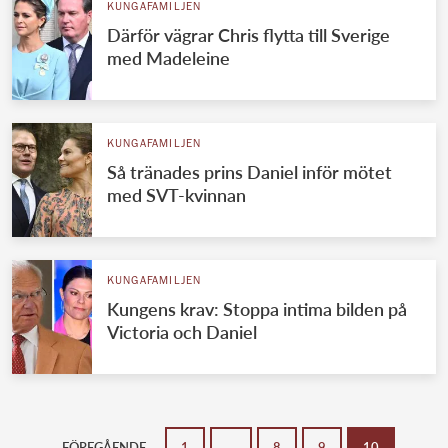
KUNGAFAMILJEN
Därför vägrar Chris flytta till Sverige
med Madeleine
KUNGAFAMILJEN
Så tränades prins Daniel inför mötet
med SVT-kvinnan
KUNGAFAMILJEN
Kungens krav: Stoppa intima bilden på
Victoria och Daniel
FÖREGÅENDE
1
…
8
9
10