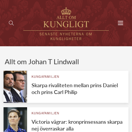
Toggl
navig
SENASTE NYHETERNA OM
KUNGLIGHETER
HEM
Allt om Johan T Lindwall
KUNGAFAMILJEN
KUNGAFAMILJEN
Skarpa rivaliteten mellan prins Daniel
UTLÄNDSKT
och prins Carl Philip
KÄNDISAR
VÄRLDENS KUNGAHUS
KUNGAFAMILJEN
Victoria vägrar: kronprinsessans skarpa
Svenska kungahuset
REDAKTION
nej överraskar alla
Brittiska kungahuset