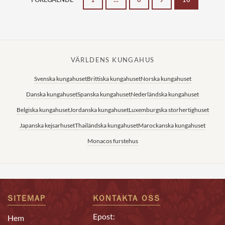
VÄRLDENS KUNGAHUS
Svenska kungahuset
Brittiska kungahuset
Norska kungahuset
Danska kungahuset
Spanska kungahuset
Nederländska kungahuset
Belgiska kungahuset
Jordanska kungahuset
Luxemburgska storhertighuset
Japanska kejsarhuset
Thailändska kungahuset
Marockanska kungahuset
Monacos furstehus
SITEMAP
KONTAKTA OSS
Epost:
Hem