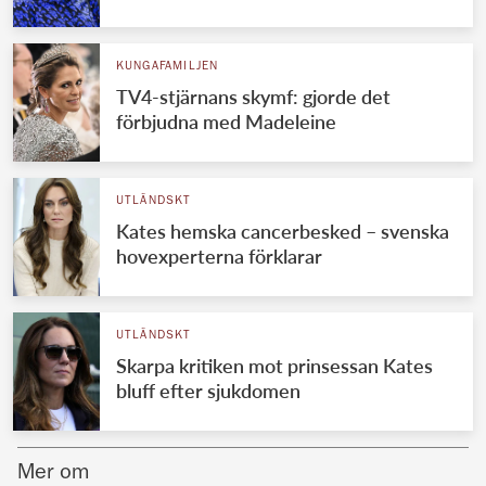
Norska kungahuset
KUNGAFAMILJEN
Danska kungahuset
TV4-stjärnans skymf: gjorde det
Spanska kungahuset
förbjudna med Madeleine
Nederländska kungahuset
Belgiska kungahuset
UTLÄNDSKT
Jordanska kungahuset
Kates hemska cancerbesked – svenska
hovexperterna förklarar
Luxemburgska storhertighuset
Japanska kejsarhuset
UTLÄNDSKT
Thailändska kungahuset
Skarpa kritiken mot prinsessan Kates
Marockanska kungahuset
bluff efter sjukdomen
Monacos furstehus
Mer om