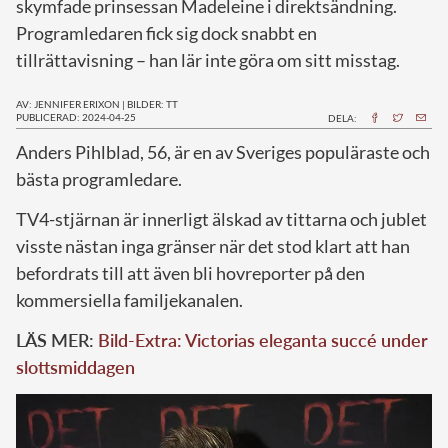
skymfade prinsessan Madeleine i direktsändning.
Programledaren fick sig dock snabbt en
tillrättavisning – han lär inte göra om sitt misstag.
AV: JENNIFER ERIXON
|
BILDER: TT
PUBLICERAD: 2024-04-25
DELA:
A
nders Pihlblad, 56, är en av Sveriges populäraste och
bästa programledare.
TV4-stjärnan är innerligt älskad av tittarna och jublet
visste nästan inga gränser när det stod klart att han
befordrats till att även bli hovreporter på den
kommersiella familjekanalen.
LÄS MER:
Bild-Extra: Victorias eleganta succé under
slottsmiddagen