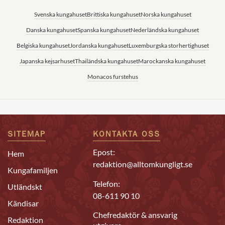
Svenska kungahuset
Brittiska kungahuset
Norska kungahuset
Danska kungahuset
Spanska kungahuset
Nederländska kungahuset
Belgiska kungahuset
Jordanska kungahuset
Luxemburgska storhertighuset
Japanska kejsarhuset
Thailändska kungahuset
Marockanska kungahuset
Monacos furstehus
SITEMAP
KONTAKTA OSS
Epost:
Hem
redaktion@alltomkungligt.se
Kungafamiljen
Telefon:
Utländskt
08-611 90 10
Kändisar
Chefredaktör & ansvarig
Redaktion