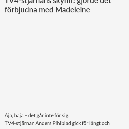
TV4-stjärnans skymf: gjorde det
förbjudna med Madeleine
Norska kungahuset
Danska kungahuset
Spanska kungahuset
Nederländska kungahuset
Belgiska kungahuset
Jordanska kungahuset
Luxemburgska storhertighuset
Japanska kejsarhuset
Thailändska kungahuset
Marockanska kungahuset
Monacos furstehus
Aja, baja – det går inte för sig.
TV4-stjärnan Anders Pihlblad gick för långt och