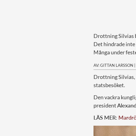
Drottning Silvias 
Det hindrade inte
Många under festen
AV: GITTAN LARSSON
D
rottning Silvias
statsbesöket.
Den vackra kungli
president
Alexand
LÄS MER:
Mardrö