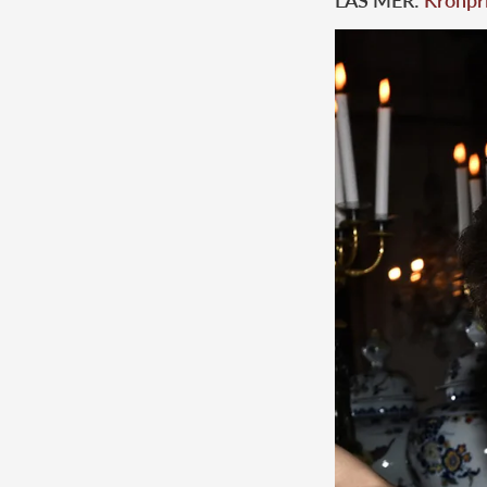
LÄS MER:
Kronpri