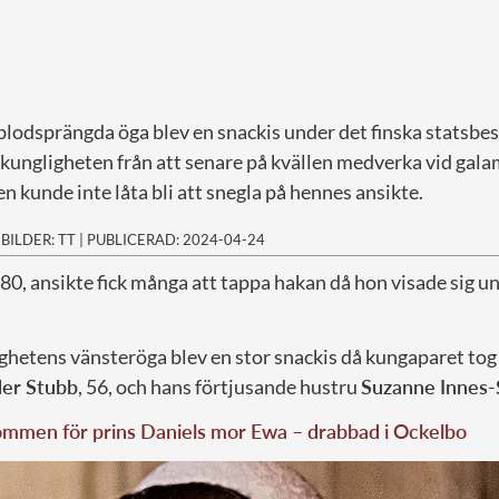
blodsprängda öga blev en snackis under det finska statsbes
 kungligheten från att senare på kvällen medverka vid gal
 kunde inte låta bli att snegla på hennes ansikte.
|
BILDER: TT
|
PUBLICERAD: 2024-04-24
, 80, ansikte fick många att tappa hakan då hon visade sig u
ghetens vänsteröga blev en stor snackis då kungaparet to
er Stubb
, 56, och hans förtjusande hustru
Suzanne Innes-
mmen för prins Daniels mor Ewa – drabbad i Ockelbo