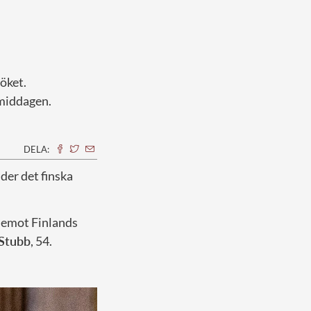
öket.
amiddagen.
DELA:
nder det finska
g emot Finlands
Stubb
, 54.