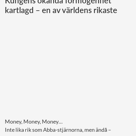
Kungens okända förmögenhet
kartlagd – en av världens rikaste
Norska kungahuset
Danska kungahuset
Spanska kungahuset
Nederländska kungahuset
Belgiska kungahuset
Jordanska kungahuset
Luxemburgska storhertighuset
Japanska kejsarhuset
Thailändska kungahuset
Marockanska kungahuset
Monacos furstehus
Money, Money, Money…
Inte lika rik som Abba-stjärnorna, men ändå –