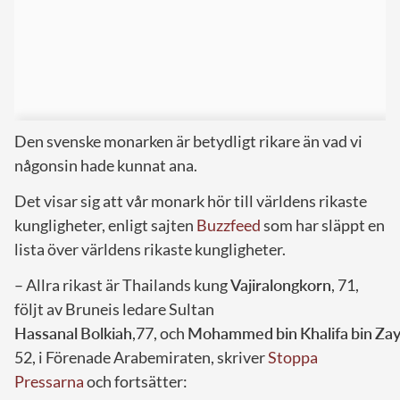
Den svenske monarken är betydligt rikare än vad vi
någonsin hade kunnat ana.
Det visar sig att vår monark hör till världens rikaste
kungligheter, enligt sajten
Buzzfeed
som har släppt en
lista över världens rikaste kungligheter.
– Allra rikast är Thailands kung
Vajiralongkorn
, 71,
följt av Bruneis ledare Sultan
Hassanal
Bolkiah
,77, och
Mohammed
bin
Khalifa
bin
Za
52, i Förenade Arabemiraten, skriver
Stoppa
Pressarna
och fortsätter: