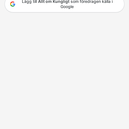
Lägg till
Allt om Kungligt
som föredragen källa i
Google