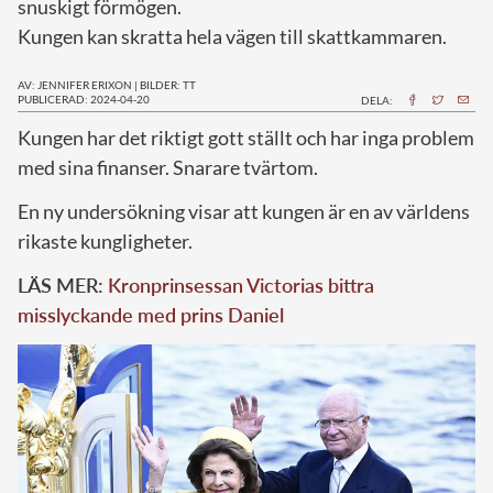
snuskigt förmögen.
Kungen kan skratta hela vägen till skattkammaren.
AV: JENNIFER ERIXON
|
BILDER: TT
PUBLICERAD: 2024-04-20
DELA:
K
ungen har det riktigt gott ställt och har inga problem
med sina finanser. Snarare tvärtom.
En ny undersökning visar att kungen är en av världens
rikaste kungligheter.
LÄS MER:
Kronprinsessan Victorias bittra
misslyckande med prins Daniel