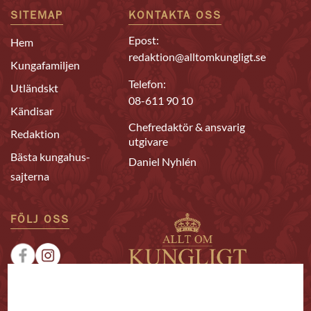
SITEMAP
KONTAKTA OSS
Epost:
Hem
redaktion@alltomkungligt.se
Kungafamiljen
Telefon:
Utländskt
08-611 90 10
Kändisar
Chefredaktör & ansvarig
Redaktion
utgivare
Bästa kungahus-
Daniel Nyhlén
sajterna
FÖLJ OSS
|
|
Sponsrat
Tipsa oss
Annonsera