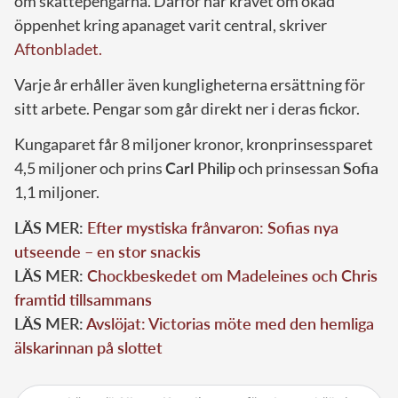
om skattepengarna. Därför har kravet om ökad
öppenhet kring apanaget varit central, skriver
Aftonbladet.
Varje år erhåller även kungligheterna ersättning för
sitt arbete. Pengar som går direkt ner i deras fickor.
Kungaparet får 8 miljoner kronor, kronprinsessparet
4,5 miljoner och prins
Carl Philip
och prinsessan
Sofia
1,1 miljoner.
LÄS MER:
Efter mystiska frånvaron: Sofias nya
utseende – en stor snackis
LÄS MER:
Chockbeskedet om Madeleines och Chris
framtid tillsammans
LÄS MER:
Avslöjat: Victorias möte med den hemliga
älskarinnan på slottet