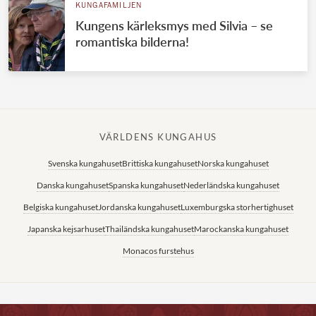
KUNGAFAMILJEN
Kungens kärleksmys med Silvia – se
romantiska bilderna!
VÄRLDENS KUNGAHUS
Svenska kungahuset
Brittiska kungahuset
Norska kungahuset
Danska kungahuset
Spanska kungahuset
Nederländska kungahuset
Belgiska kungahuset
Jordanska kungahuset
Luxemburgska storhertighuset
Japanska kejsarhuset
Thailändska kungahuset
Marockanska kungahuset
Monacos furstehus