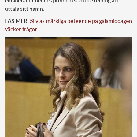
emanerar ur hennes problem som lite telning att
uttala sitt namn.
LÄS MER:
Silvias märkliga beteende på galamiddagen
väcker frågor