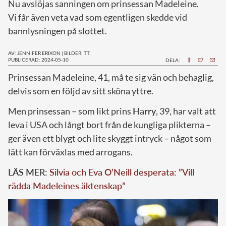
Nu avslöjas sanningen om prinsessan Madeleine.
Vi får även veta vad som egentligen skedde vid
bannlysningen på slottet.
AV: JENNIFER ERIXON
|
BILDER: TT
PUBLICERAD: 2024-05-10
DELA:
P
rinsessan Madeleine, 41, må te sig vän och behaglig,
delvis som en följd av sitt sköna yttre.
Men prinsessan – som likt prins
Harry
, 39, har valt att
leva i USA och långt bort från de kungliga plikterna –
ger även ett blygt och lite skyggt intryck – något som
lätt kan förväxlas med arrogans.
LÄS MER:
Silvia och Eva O’Neill desperata: ”Vill
rädda Madeleines äktenskap”