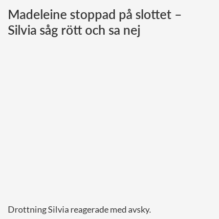
Madeleine stoppad på slottet –
Norska kungahuset
Silvia såg rött och sa nej
Danska kungahuset
Spanska kungahuset
Nederländska kungahuset
Belgiska kungahuset
Jordanska kungahuset
Luxemburgska storhertighuset
Japanska kejsarhuset
Thailändska kungahuset
Marockanska kungahuset
Monacos furstehus
Drottning Silvia reagerade med avsky.