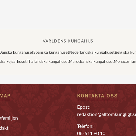
VÄRLDENS KUNGAHUS
Danska kungahuset
Spanska kungahuset
Nederländska kungahuset
Belgiska ku
ska kejsarhuset
Thailändska kungahuset
Marockanska kungahuset
Monacos fur
EMAP
KONTAKTA OSS
Epost:
redaktion@alltomkungligt.s
familjen
Telefon:
dskt
08-611 90 10