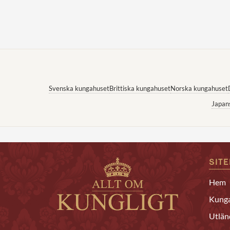
Svenska kungahuset
Brittiska kungahuset
Norska kungahuset
Japan
SIT
Hem
Kunga
Utlän