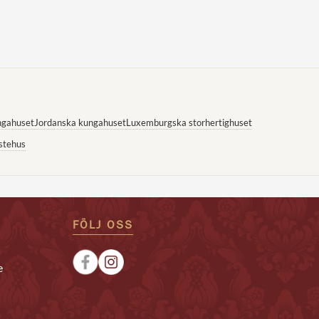
ngahuset
Jordanska kungahuset
Luxemburgska storhertighuset
stehus
FÖLJ OSS
e