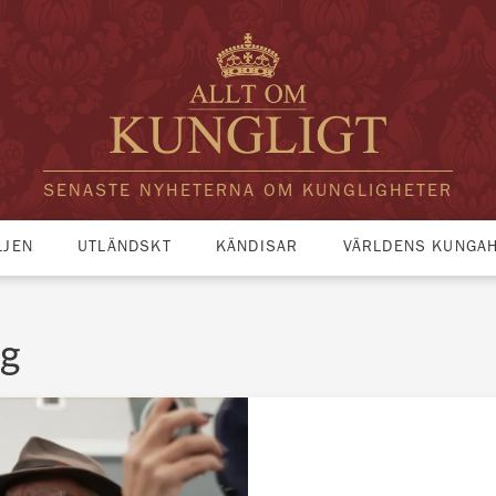
SENASTE NYHETERNA OM KUNGLIGHETER
LJEN
UTLÄNDSKT
KÄNDISAR
VÄRLDENS KUNGA
ng