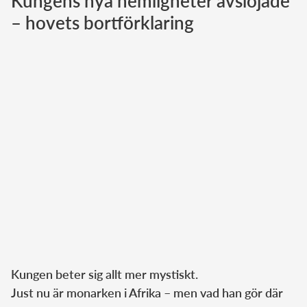
Kungens nya hemligheter avslöjade
– hovets bortförklaring
Norska kungahuset
Danska kungahuset
Spanska kungahuset
Nederländska kungahuset
Belgiska kungahuset
Jordanska kungahuset
Luxemburgska storhertighuset
Japanska kejsarhuset
Thailändska kungahuset
Marockanska kungahuset
Monacos furstehus
Kungen beter sig allt mer mystiskt.
Just nu är monarken i Afrika – men vad han gör där