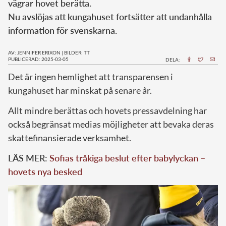
vägrar hovet berätta.
Nu avslöjas att kungahuset fortsätter att undanhålla
information för svenskarna.
AV: JENNIFER ERIXON
|
BILDER: TT
PUBLICERAD: 2025-03-05
DELA:
Det är ingen hemlighet att transparensen i
kungahuset har minskat på senare år.
Allt mindre berättas och hovets pressavdelning har
också begränsat medias möjligheter att bevaka deras
skattefinansierade verksamhet.
LÄS MER:
Sofias tråkiga beslut efter babylyckan –
hovets nya besked