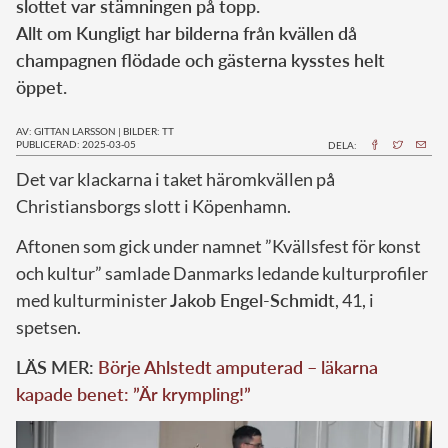
slottet var stämningen på topp.
Allt om Kungligt har bilderna från kvällen då
champagnen flödade och gästerna kysstes helt
öppet.
AV: GITTAN LARSSON
|
BILDER: TT
PUBLICERAD: 2025-03-05
DELA:
Det var klackarna i taket häromkvällen på
Christiansborgs slott i Köpenhamn.
Aftonen som gick under namnet ”Kvällsfest för konst
och kultur” samlade Danmarks ledande kulturprofiler
med kulturminister
Jakob Engel-Schmidt
, 41, i
spetsen.
LÄS MER:
Börje Ahlstedt amputerad – läkarna
kapade benet: ”Är krympling!”