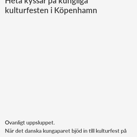
Heta kyssar på kungliga
kulturfesten i Köpenhamn
Norska kungahuset
Danska kungahuset
Spanska kungahuset
Nederländska kungahuset
Belgiska kungahuset
Jordanska kungahuset
Luxemburgska storhertighuset
Japanska kejsarhuset
Thailändska kungahuset
Marockanska kungahuset
Monacos furstehus
Ovanligt uppsluppet.
När det danska kungaparet bjöd in till kulturfest på