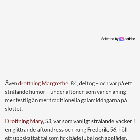
Även
drottning
Margrethe
,
84, deltog – och var på ett
strålande humör – under aftonen som var en aning
mer festlig än mer traditionella galamiddagarna på
slottet.
Drottning Mary
,
53, var som vanligt
strålande vacker i
en glittrande aftondress
och kung
Frederik
, 56, höll
ett uppskattat tal som fick både jubel och applåder.