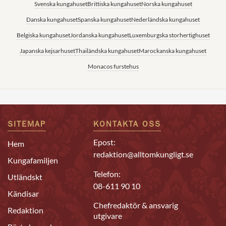
Svenska kungahuset
Brittiska kungahuset
Norska kungahuset
Danska kungahuset
Spanska kungahuset
Nederländska kungahuset
Belgiska kungahuset
Jordanska kungahuset
Luxemburgska storhertighuset
Japanska kejsarhuset
Thailändska kungahuset
Marockanska kungahuset
Monacos furstehus
SITEMAP
KONTAKTA OSS
Epost:
Hem
redaktion@alltomkungligt.se
Kungafamiljen
Telefon:
Utländskt
08-611 90 10
Kändisar
Chefredaktör & ansvarig
Redaktion
utgivare