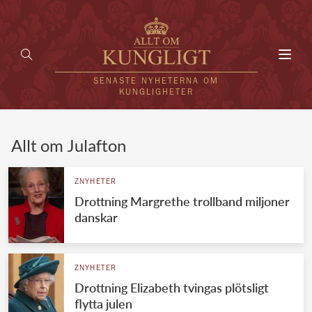
Toggl
navig
SENASTE NYHETERNA OM
KUNGLIGHETER
HEM
Allt om Julafton
KUNGAFAMILJEN
ZNYHETER
Drottning Margrethe trollband miljoner
UTLÄNDSKT
danskar
KÄNDISAR
VÄRLDENS KUNGAHUS
ZNYHETER
Drottning Elizabeth tvingas plötsligt
Svenska kungahuset
REDAKTION
flytta julen
Brittiska kungahuset