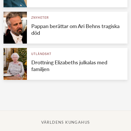
Norska kungahuset
ZNYHETER
Danska kungahuset
Pappan berättar om Ari Behns tragiska
Spanska kungahuset
död
Nederländska kungahuset
Belgiska kungahuset
UTLÄNDSKT
Jordanska kungahuset
Drottning Elizabeths julkalas med
familjen
Luxemburgska storhertighuset
Japanska kejsarhuset
Thailändska kungahuset
Marockanska kungahuset
Monacos furstehus
VÄRLDENS KUNGAHUS