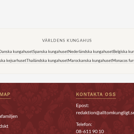
VÄRLDENS KUNGAHUS
Danska kungahuset
Spanska kungahuset
Nederländska kungahuset
Belgiska ku
ska kejsarhuset
Thailändska kungahuset
Marockanska kungahuset
Monacos fur
EMAP
KONTAKTA OSS
Epost:
redaktion@alltomkungligt.s
familjen
Telefon:
dskt
08-611 90 10