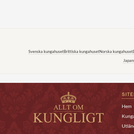
Svenska kungahuset
Brittiska kungahuset
Norska kungahuset
Japan
SIT
Hem
Kunga
Utlän