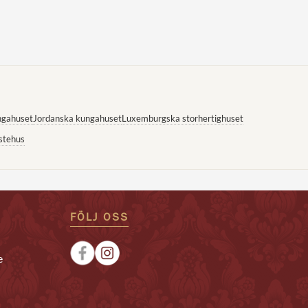
ngahuset
Jordanska kungahuset
Luxemburgska storhertighuset
stehus
FÖLJ OSS
e