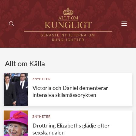
Toggl
navig
SENASTE NYHETERNA OM
KUNGLIGHETER
HEM
Allt om Källa
KUNGAFAMILJEN
ZNYHETER
Victoria och Daniel dementerar
UTLÄNDSKT
intensiva skilsmässorykten
KÄNDISAR
VÄRLDENS KUNGAHUS
ZNYHETER
Drottning Elizabeths glädje efter
Svenska kungahuset
REDAKTION
sexskandalen
Brittiska kungahuset