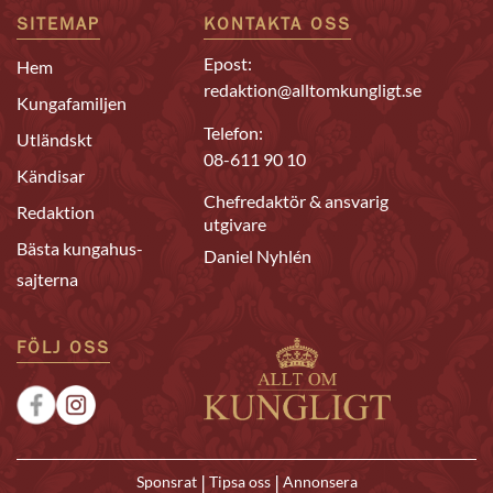
SITEMAP
KONTAKTA OSS
Epost:
Hem
redaktion@alltomkungligt.se
Kungafamiljen
Telefon:
Utländskt
08-611 90 10
Kändisar
Chefredaktör & ansvarig
Redaktion
utgivare
Bästa kungahus-
Daniel Nyhlén
sajterna
FÖLJ OSS
|
|
Sponsrat
Tipsa oss
Annonsera