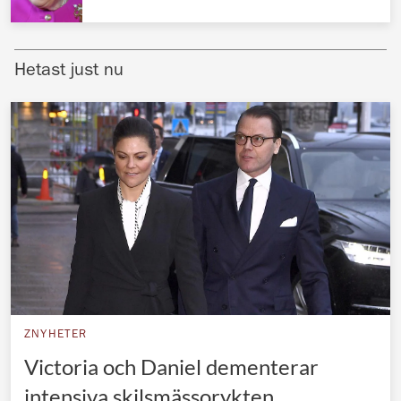
Norska kungahuset
Danska kungahuset
Hetast just nu
Spanska kungahuset
Nederländska kungahuset
Belgiska kungahuset
Jordanska kungahuset
Luxemburgska storhertighuset
Japanska kejsarhuset
Thailändska kungahuset
Marockanska kungahuset
ZNYHETER
Monacos furstehus
Victoria och Daniel dementerar
intensiva skilsmässorykten