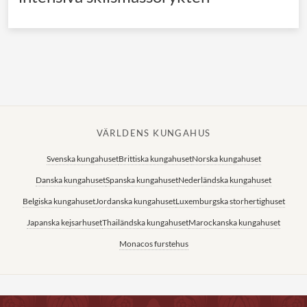
VÄRLDENS KUNGAHUS
Svenska kungahuset
Brittiska kungahuset
Norska kungahuset
Danska kungahuset
Spanska kungahuset
Nederländska kungahuset
Belgiska kungahuset
Jordanska kungahuset
Luxemburgska storhertighuset
Japanska kejsarhuset
Thailändska kungahuset
Marockanska kungahuset
Monacos furstehus