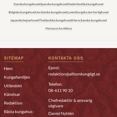
Danska kungahuset
Spanska kungahuset
Nederländska kungahuset
Belgiska kungahuset
Jordanska kungahuset
Luxemburgska storhertighuset
Japanska kejsarhuset
Thailändska kungahuset
Marockanska kungahuset
Monacos furstehus
SITEMAP
KONTAKTA OSS
Epost:
Hem
redaktion@alltomkungligt.se
Kungafamiljen
Telefon:
Utländskt
08-611 90 10
Kändisar
Chefredaktör & ansvarig
Redaktion
utgivare
Bästa kungahus-
Daniel Nyhlén