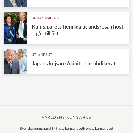
Norska kungahuset
KUNGAFAMILJEN
Danska kungahuset
Kungaparets hemliga utlandsresa i höst
Spanska kungahuset
– går till öst
Nederländska kungahuset
Belgiska kungahuset
UTLÄNDSKT
Jordanska kungahuset
Japans kejsare Akihito har abdikerat
Luxemburgska storhertighuset
Japanska kejsarhuset
Thailändska kungahuset
Marockanska kungahuset
Monacos furstehus
VÄRLDENS KUNGAHUS
Svenska kungahuset
Brittiska kungahuset
Norska kungahuset