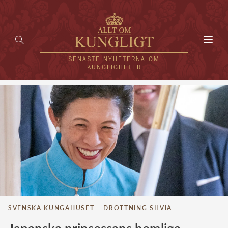
Toggl
navig
SENASTE NYHETERNA OM
KUNGLIGHETER
HEM
KUNGAFAMILJEN
UTLÄNDSKT
KÄNDISAR
VÄRLDENS KUNGAHUS
SVENSKA KUNGAHUSET
–
DROTTNING SILVIA
Svenska kungahuset
REDAKTION
Brittiska kungahuset