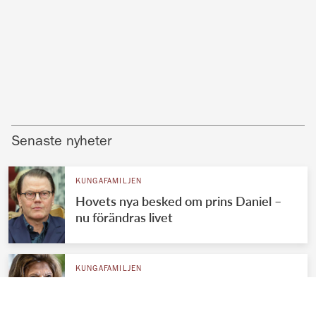
Senaste nyheter
KUNGAFAMILJEN
Hovets nya besked om prins Daniel –
nu förändras livet
KUNGAFAMILJEN
Silvias hemliga möte med Daniel
räddade Victorias äktenskap