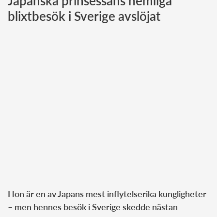
Japanska prinsessans hemliga
blixtbesök i Sverige avslöjat
Norska kungahuset
Danska kungahuset
Spanska kungahuset
Nederländska kungahuset
Belgiska kungahuset
Jordanska kungahuset
Luxemburgska storhertighuset
Japanska kejsarhuset
Thailändska kungahuset
Marockanska kungahuset
Monacos furstehus
Hon är en av Japans mest inflytelserika kungligheter
– men hennes besök i Sverige skedde nästan