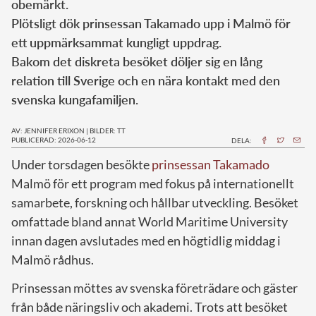
obemärkt.
Plötsligt dök prinsessan Takamado upp i Malmö för
ett uppmärksammat kungligt uppdrag.
Bakom det diskreta besöket döljer sig en lång
relation till Sverige och en nära kontakt med den
svenska kungafamiljen.
AV: JENNIFER ERIXON
|
BILDER: TT
PUBLICERAD: 2026-06-12
DELA:
Under torsdagen besökte
prinsessan Takamado
Malmö för ett program med fokus på internationellt
samarbete, forskning och hållbar utveckling. Besöket
omfattade bland annat World Maritime University
innan dagen avslutades med en högtidlig middag i
Malmö rådhus.
Prinsessan möttes av svenska företrädare och gäster
från både näringsliv och akademi. Trots att besöket