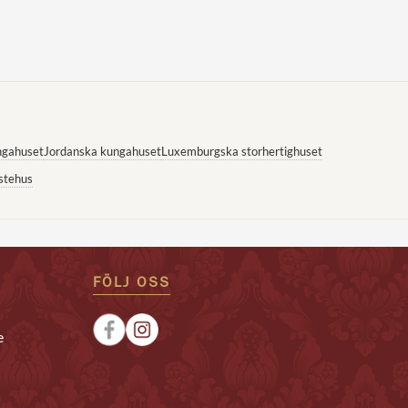
ngahuset
Jordanska kungahuset
Luxemburgska storhertighuset
stehus
FÖLJ OSS
e