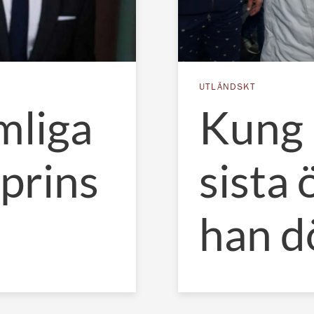
UTLÄNDSKT
mliga
Kung 
prins
sista
han d