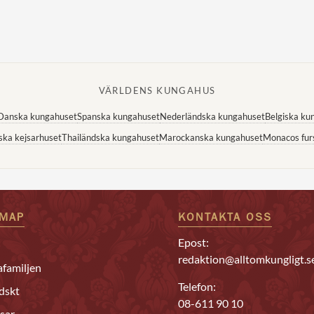
VÄRLDENS KUNGAHUS
Danska kungahuset
Spanska kungahuset
Nederländska kungahuset
Belgiska ku
ska kejsarhuset
Thailändska kungahuset
Marockanska kungahuset
Monacos fur
EMAP
KONTAKTA OSS
Epost:
redaktion@alltomkungligt.s
familjen
Telefon:
dskt
08-611 90 10
sar