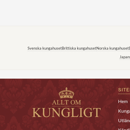
Svenska kungahuset
Brittiska kungahuset
Norska kungahuset
Japan
SIT
Hem
Kunga
Utlän
Kändi