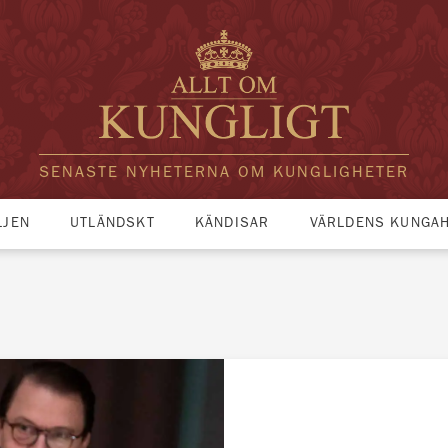
SENASTE NYHETERNA OM KUNGLIGHETER
LJEN
UTLÄNDSKT
KÄNDISAR
VÄRLDENS KUNGA