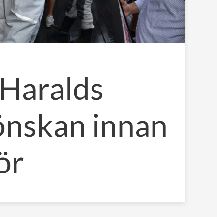
Haralds
 önskan innan
ör