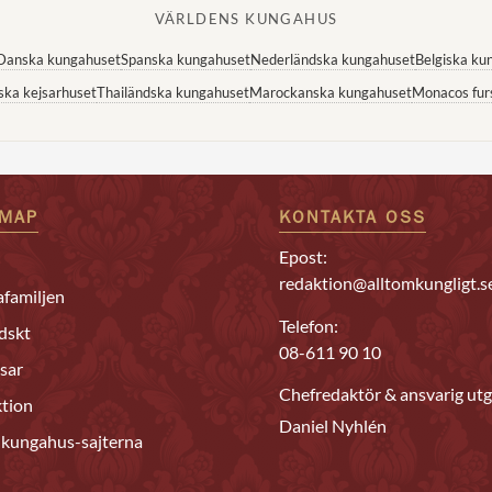
VÄRLDENS KUNGAHUS
Danska kungahuset
Spanska kungahuset
Nederländska kungahuset
Belgiska ku
ska kejsarhuset
Thailändska kungahuset
Marockanska kungahuset
Monacos fur
EMAP
KONTAKTA OSS
Epost:
redaktion@alltomkungligt.s
familjen
Telefon:
dskt
08-611 90 10
sar
Chefredaktör & ansvarig utg
tion
Daniel Nyhlén
 kungahus-sajterna