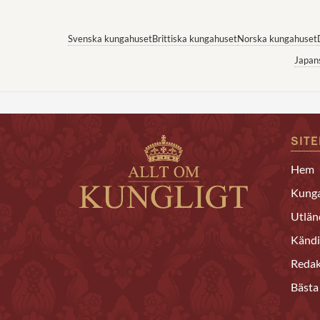
Svenska kungahuset
Brittiska kungahuset
Norska kungahuset
Japan
SIT
Hem
Kunga
Utlän
Kändi
Redak
Bästa