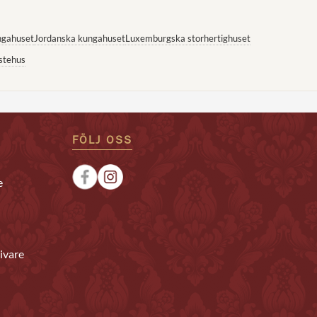
ngahuset
Jordanska kungahuset
Luxemburgska storhertighuset
stehus
FÖLJ OSS
e
ivare