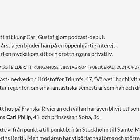
tt att kung Carl Gustaf gjort podcast-debut.
-årsdagen bjuder han på en öppenhjärtig intervju.
rken mycket om sitt och drottningens privatliv.
SKOG
|
BILDER: TT, KUNGAHUSET, INSTAGRAM
|
PUBLICERAD: 2021-04-27
cast-medverkan i
Kristoffer Triumfs
, 47, ”Värvet” har blivit
tar regenten om sina fantastiska semestrar som han och d
tt hus på Franska Rivieran och villan har även blivit ett s
ins
Carl Philip
, 41, och prinsessan
Sofia
, 36.
te vi från punkt a till punkt b, från Stockholm till Sainte-
prins Bertil. Men med åren har vi börjat ta större och störr