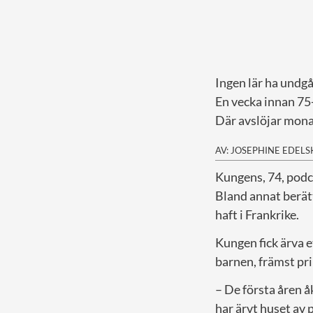
Ingen lär ha undgå
En vecka innan 75
Där avslöjar mona
AV: JOSEPHINE EDEL
K
ungens, 74, pod
Bland annat berät
haft i Frankrike.
Kungen fick ärva e
barnen, främst pr
– De första åren åk
har ärvt huset av 