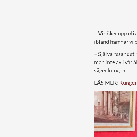
– Vi söker upp olik
ibland hamnar vi på 
– Själva resandet h
man inte av i vår å
säger kungen.
LÄS MER:
Kungen 