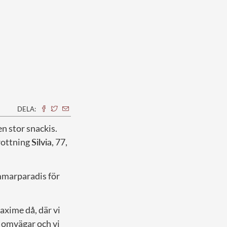
DELA:
 en stor snackis.
rottning
Silvia
, 77,
ommarparadis för
Maxime då, där vi
e omvägar och vi