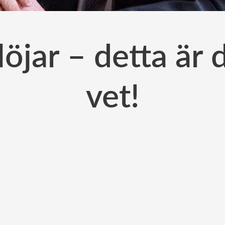
öjar – detta är d
vet!