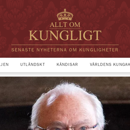
SENASTE NYHETERNA OM KUNGLIGHETER
LJEN
UTLÄNDSKT
KÄNDISAR
VÄRLDENS KUNGA