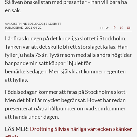
Så även önskelistan med presenter – han vill bara ha
en sak.
AV: JOSEPHINE EDELSKOG
|
BILDER: TT
PUBLICERAD: 2021-04-22
DELA:
I
år firas kungen på det kungliga slottet i Stockholm.
Tanken var att det skulle bli ett storslaget kalas. Han
fyller ju hela 75 år. Tyvärr som med alla andra högtider
har pandemin satt käppar i hjulet för
bemärkelsedagen. Men självklart kommer regenten
att hyllas.
Födelsedagen kommer att firas på Stockholms slott.
Men det blir i år mycket begränsat. Hovet har redan
presenterat några hållpunkter om vad som kommer
att hända under dagen.
LÄS MER:
Drottning Silvias härliga vårtecken skänker
glädje