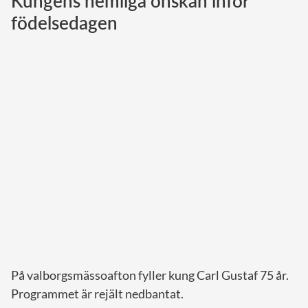
Kungens hemliga önskan inför
födelsedagen
Norska kungahuset
Danska kungahuset
Spanska kungahuset
Nederländska kungahuset
Belgiska kungahuset
Jordanska kungahuset
Luxemburgska storhertighuset
Japanska kejsarhuset
Thailändska kungahuset
Marockanska kungahuset
Monacos furstehus
På valborgsmässoafton fyller kung Carl Gustaf 75 år.
Programmet är rejält nedbantat.