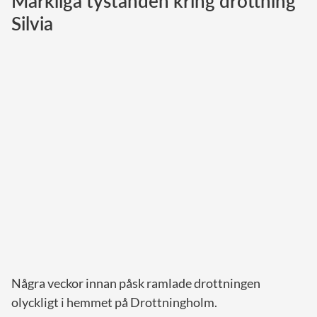
Märkliga tystanden kring drottning
Silvia
Norska kungahuset
Danska kungahuset
Spanska kungahuset
Nederländska kungahuset
Belgiska kungahuset
Jordanska kungahuset
Luxemburgska storhertighuset
Japanska kejsarhuset
Thailändska kungahuset
Marockanska kungahuset
Monacos furstehus
Några veckor innan påsk ramlade drottningen
olyckligt i hemmet på Drottningholm.