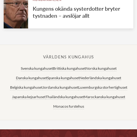
KUNGAFAMILJEN
Kungens okända systerdotter bryter
tystnaden – avslöjar allt
VÄRLDENS KUNGAHUS
Svenska kungahuset
Brittiska kungahuset
Norska kungahuset
Danska kungahuset
Spanska kungahuset
Nederländska kungahuset
Belgiska kungahuset
Jordanska kungahuset
Luxemburgska storhertighuset
Japanska kejsarhuset
Thailändska kungahuset
Marockanska kungahuset
Monacos furstehus