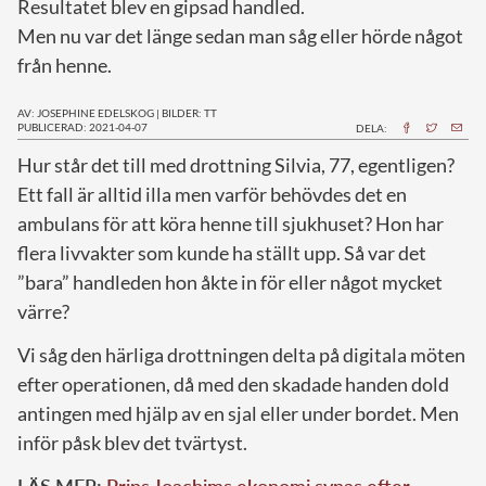
Resultatet blev en gipsad handled.
Men nu var det länge sedan man såg eller hörde något
från henne.
AV: JOSEPHINE EDELSKOG
|
BILDER: TT
PUBLICERAD: 2021-04-07
DELA:
H
ur står det till med drottning Silvia, 77, egentligen?
Ett fall är alltid illa men varför behövdes det en
ambulans för att köra henne till sjukhuset? Hon har
flera livvakter som kunde ha ställt upp. Så var det
”bara” handleden hon åkte in för eller något mycket
värre?
Vi såg den härliga drottningen delta på digitala möten
efter operationen, då med den skadade handen dold
antingen med hjälp av en sjal eller under bordet. Men
inför påsk blev det tvärtyst.
LÄS MER:
Prins Joachims ekonomi synas efter