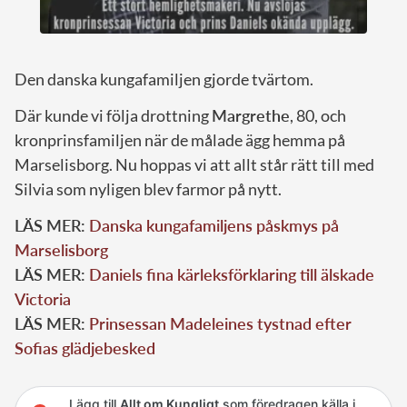
Den danska kungafamiljen gjorde tvärtom.
Där kunde vi följa drottning
Margrethe
, 80, och
kronprinsfamiljen när de målade ägg hemma på
Marselisborg. Nu hoppas vi att allt står rätt till med
Silvia som nyligen blev farmor på nytt.
LÄS MER:
Danska kungafamiljens påskmys på
Marselisborg
LÄS MER:
Daniels fina kärleksförklaring till älskade
Victoria
LÄS MER:
Prinsessan Madeleines tystnad efter
Sofias glädjebesked
Lägg till
Allt om Kungligt
som föredragen källa i