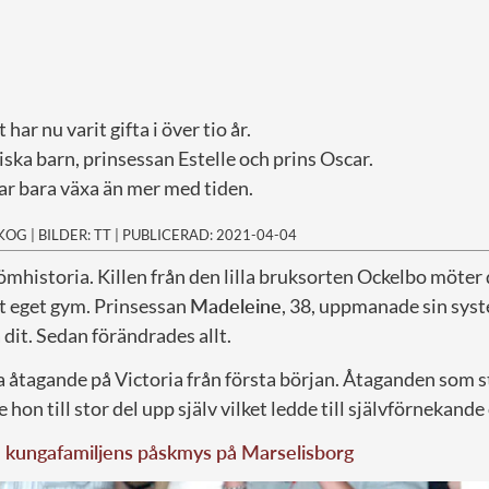
ar nu varit gifta i över tio år.
iska barn, prinsessan Estelle och prins Oscar.
ar bara växa än mer med tiden.
SKOG
|
BILDER: TT
|
PUBLICERAD: 2021-04-04
drömhistoria. Killen från den lilla bruksorten Ockelbo möter
tt eget gym. Prinsessan
Madeleine
, 38, uppmanade sin syst
å dit. Sedan förändrades allt.
a åtagande på Victoria från första början. Åtaganden som st
hon till stor del upp själv vilket ledde till självförnekande
 kungafamiljens påskmys på Marselisborg