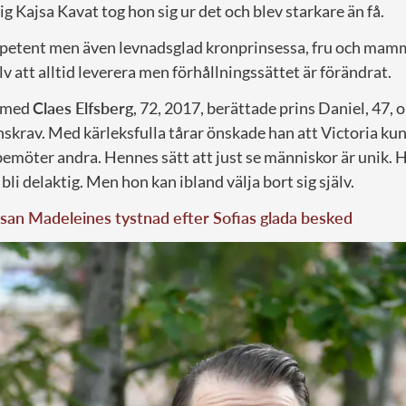
 Kajsa Kavat tog hon sig ur det och blev starkare än få.
ompetent men även levnadsglad kronprinsessa, fru och mam
lv att alltid leverera men förhållningssättet är förändrat.
u med
Claes Elfsberg
, 72, 2017, berättade prins Daniel, 47, 
skrav. Med kärleksfulla tårar önskade han att Victoria k
bemöter andra. Hennes sätt att just se människor är unik. H
bli delaktig. Men hon kan ibland välja bort sig själv.
san Madeleines tystnad efter Sofias glada besked