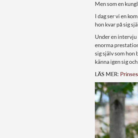
Men som en kunglig
I dag ser vi en k
hon kvar på sig sjä
Under en intervj
enorma prestation
sig själv som hon 
känna igen sig och 
LÄS MER:
Prinses