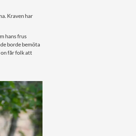
ma. Kraven har
om hans frus
unde borde bemöta
on får folk att