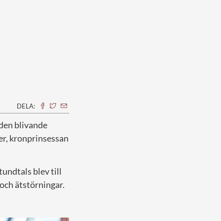
DELA:
 den blivande
er, kronprinsessan
undtals blev till
 och ätstörningar.