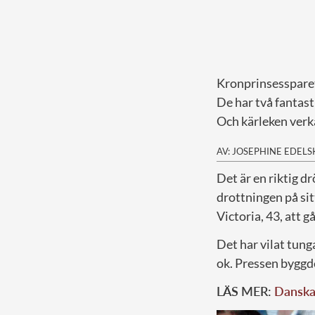
Kronprinsessparet h
De har två fantast
Och kärleken verk
AV: JOSEPHINE EDEL
D
et är en riktig 
drottningen på si
Victoria, 43, att g
Det har vilat tung
ok. Pressen byggde 
LÄS MER:
Danska