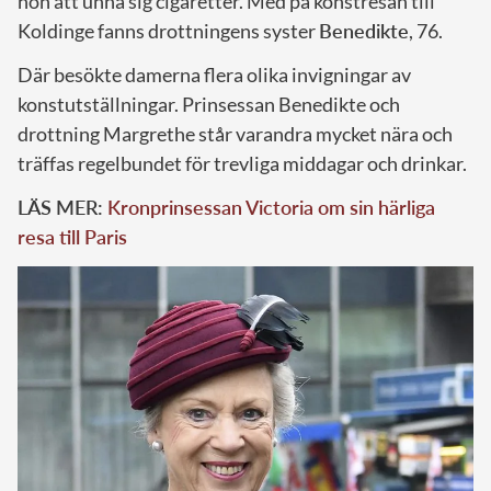
hon att unna sig cigaretter. Med på konstresan till
Koldinge fanns drottningens syster
Benedikte
, 76.
Där besökte damerna flera olika invigningar av
konstutställningar. Prinsessan Benedikte och
drottning Margrethe står varandra mycket nära och
träffas regelbundet för trevliga middagar och drinkar.
LÄS MER:
Kronprinsessan Victoria om sin härliga
resa till Paris