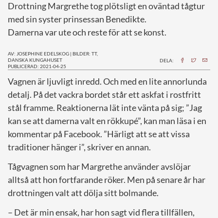
Drottning Margrethe tog plötsligt en oväntad tågtur
med sin syster prinsessan Benedikte.
Damerna var ute och reste för att se konst.
AV: JOSEPHINE EDELSKOG
|
BILDER: TT,
DANSKA KUNGAHUSET
DELA:
PUBLICERAD: 2021-04-25
V
agnen är ljuvligt inredd. Och med en lite annorlunda
detalj. På det vackra bordet står ett askfat i rostfritt
stål framme. Reaktionerna lät inte vänta på sig; ”Jag
kan se att damerna valt en rökkupé”, kan man läsa i en
kommentar på Facebook. ”Härligt att se att vissa
traditioner hänger i”, skriver en annan.
Tågvagnen som har Margrethe använder avslöjar
alltså att hon fortfarande röker. Men på senare år har
drottningen valt att dölja sitt bolmande.
– Det är min ensak, har hon sagt vid flera tillfällen,