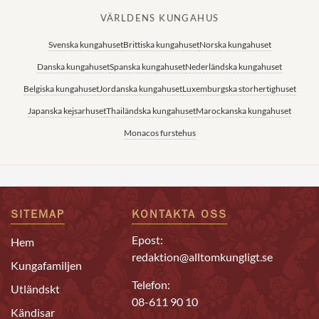
VÄRLDENS KUNGAHUS
Svenska kungahuset
Brittiska kungahuset
Norska kungahuset
Danska kungahuset
Spanska kungahuset
Nederländska kungahuset
Belgiska kungahuset
Jordanska kungahuset
Luxemburgska storhertighuset
Japanska kejsarhuset
Thailändska kungahuset
Marockanska kungahuset
Monacos furstehus
SITEMAP
KONTAKTA OSS
Epost:
Hem
redaktion@alltomkungligt.se
Kungafamiljen
Telefon:
Utländskt
08-611 90 10
Kändisar