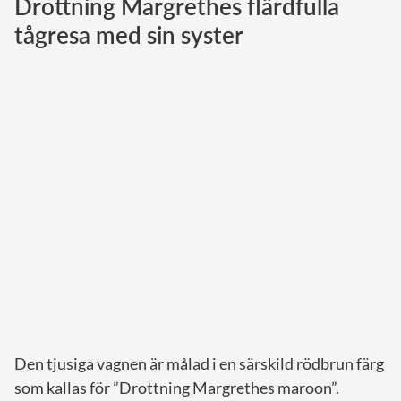
Drottning Margrethes flärdfulla
tågresa med sin syster
Norska kungahuset
Danska kungahuset
Spanska kungahuset
Nederländska kungahuset
Belgiska kungahuset
Jordanska kungahuset
Luxemburgska storhertighuset
Japanska kejsarhuset
Thailändska kungahuset
Marockanska kungahuset
Monacos furstehus
Den tjusiga vagnen är målad i en särskild rödbrun färg
som kallas för ”Drottning Margrethes maroon”.