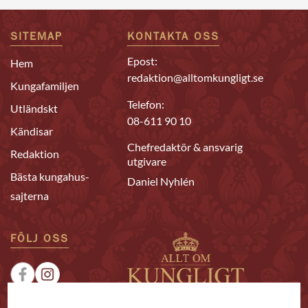
SITEMAP
KONTAKTA OSS
Epost:
Hem
redaktion@alltomkungligt.se
Kungafamiljen
Telefon:
Utländskt
08-611 90 10
Kändisar
Chefredaktör & ansvarig
Redaktion
utgivare
Bästa kungahus-
Daniel Nyhlén
sajterna
FÖLJ OSS