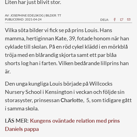
Liten har just blivit stor.
AV: JOSEPHINE EDELSKOG
|
BILDER: TT
PUBLICERAD: 2021-04-24
DELA:
V
ilka söta bilder vi fick se på prins Louis. Hans
mamma, hertiginnan
Kate
, 39, fotade honom när han
cyklade till skolan. På en röd cykel klädd i en mörkblå
tröja med en blårandig skjorta samt ett par blåa
shorts log han i farten. Vilken bedårande lillprins han
är.
Den unga kungliga Louis började på Willcocks
Nursery School i Kensington i veckan och följde sin
storasyster, prinsessan
Charlotte
, 5, som tidigare gått
i samma skola.
LÄS MER:
Kungens oväntade relation med prins
Daniels pappa