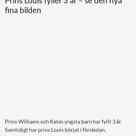
Prins Louis fyller 3 år – se den nya
fina bilden
Norska kungahuset
Danska kungahuset
Spanska kungahuset
Nederländska kungahuset
Belgiska kungahuset
Jordanska kungahuset
Luxemburgska storhertighuset
Japanska kejsarhuset
Thailändska kungahuset
Marockanska kungahuset
Monacos furstehus
Prins Williams och Kates yngsta barn har fyllt 3 år.
Samtidigt har prins Louis börjat i förskolan.