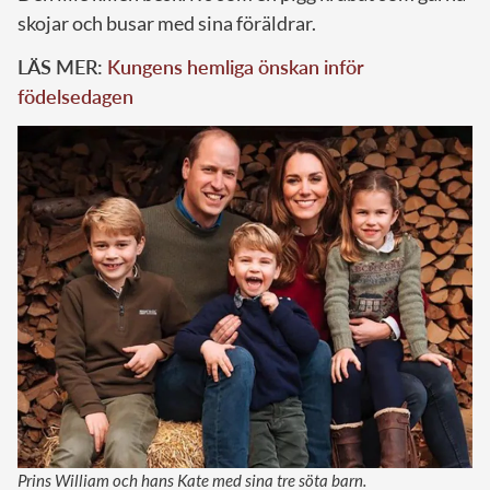
skojar och busar med sina föräldrar.
LÄS MER:
Kungens hemliga önskan inför
födelsedagen
Prins William och hans Kate med sina tre söta barn.