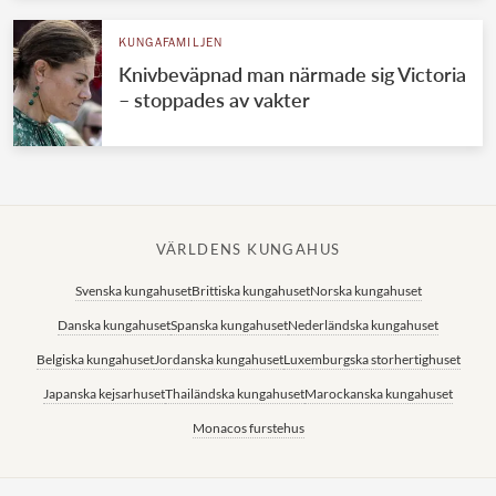
KUNGAFAMILJEN
Knivbeväpnad man närmade sig Victoria
– stoppades av vakter
VÄRLDENS KUNGAHUS
Svenska kungahuset
Brittiska kungahuset
Norska kungahuset
Danska kungahuset
Spanska kungahuset
Nederländska kungahuset
Belgiska kungahuset
Jordanska kungahuset
Luxemburgska storhertighuset
Japanska kejsarhuset
Thailändska kungahuset
Marockanska kungahuset
Monacos furstehus