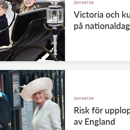
ZNYHETER
Victoria och k
på nationalda
ZNYHETER
Risk för upplop
av England