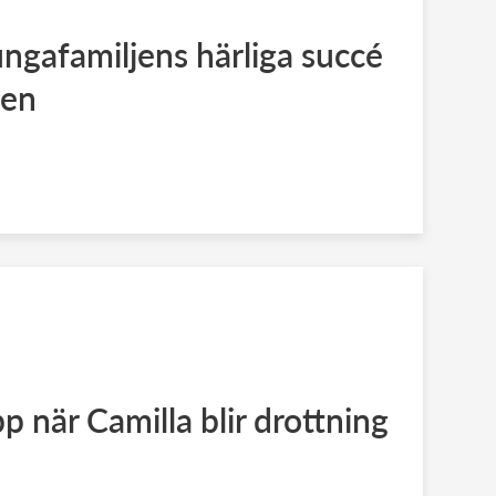
ungafamiljens härliga succé
gen
p när Camilla blir drottning