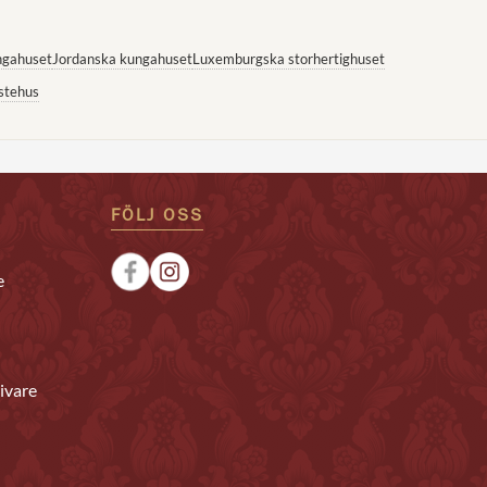
ngahuset
Jordanska kungahuset
Luxemburgska storhertighuset
stehus
FÖLJ OSS
e
ivare