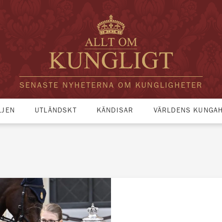
SENASTE NYHETERNA OM KUNGLIGHETER
LJEN
UTLÄNDSKT
KÄNDISAR
VÄRLDENS KUNGA