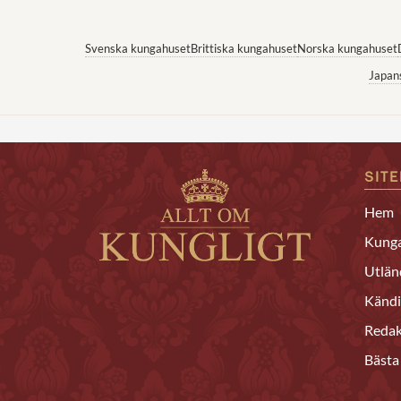
Svenska kungahuset
Brittiska kungahuset
Norska kungahuset
Japan
SIT
Hem
Kunga
Utlän
Kändi
Redak
Bästa