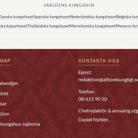
VÄRLDENS KUNGAHUS
Danska kungahuset
Spanska kungahuset
Nederländska kungahuset
Belgiska ku
ska kejsarhuset
Thailändska kungahuset
Marockanska kungahuset
Monacos fur
EMAP
KONTAKTA OSS
Epost:
redaktion@alltomkungligt.s
familjen
Telefon:
dskt
08-611 90 10
sar
Chefredaktör & ansvarig utg
tion
Daniel Nyhlén
 kungahus-sajterna