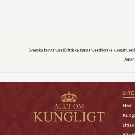
Svenska kungahuset
Brittiska kungahuset
Norska kungahuset
Japan
SIT
Hem
Kunga
Utlän
Kändi