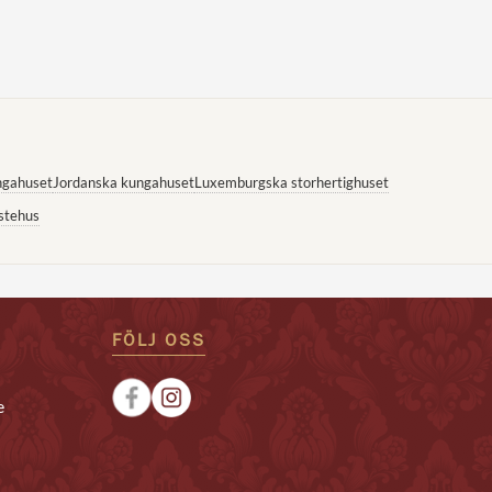
ngahuset
Jordanska kungahuset
Luxemburgska storhertighuset
stehus
FÖLJ OSS
e