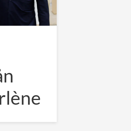
ån
rlène