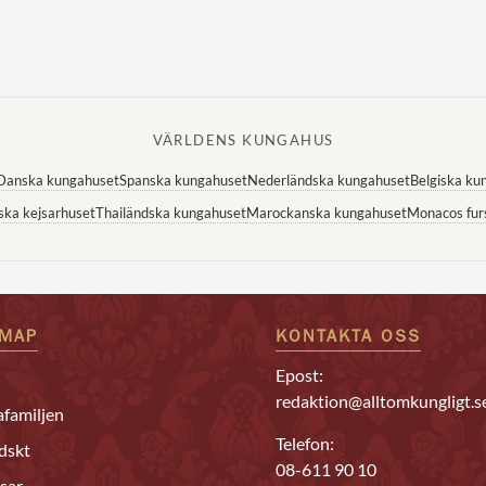
VÄRLDENS KUNGAHUS
Danska kungahuset
Spanska kungahuset
Nederländska kungahuset
Belgiska ku
ska kejsarhuset
Thailändska kungahuset
Marockanska kungahuset
Monacos fur
EMAP
KONTAKTA OSS
Epost:
redaktion@alltomkungligt.s
familjen
Telefon:
dskt
08-611 90 10
sar