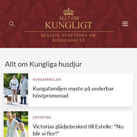
Toggl
navig
SENASTE NYHETERNA OM
KUNGLIGHETER
HEM
Allt om Kungliga husdjur
KUNGAFAMILJEN
KUNGAFAMILJEN
Kungafamiljen myste på underbar
UTLÄNDSKT
höstpromenad
KÄNDISAR
VÄRLDENS KUNGAHUS
ZNYHETER
Victorias glädjebesked till Estelle: "Nu
Svenska kungahuset
REDAKTION
blir vi fler!"
Brittiska kungahuset