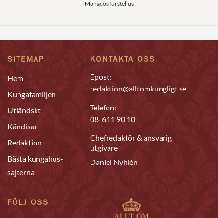
Monacos furstehus
SITEMAP
KONTAKTA OSS
Epost:
Hem
redaktion@alltomkungligt.se
Kungafamiljen
Telefon:
Utländskt
08-611 90 10
Kändisar
Chefredaktör & ansvarig
Redaktion
utgivare
Bästa kungahus-
Daniel Nyhlén
sajterna
FÖLJ OSS