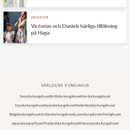
Norska kungahuset
ZNYHETER
Danska kungahuset
Victorias och Daniels härliga tillökning
Spanska kungahuset
på Haga
Nederländska kungahuset
Belgiska kungahuset
Jordanska kungahuset
Luxemburgska storhertighuset
Japanska kejsarhuset
VÄRLDENS KUNGAHUS
Thailändska kungahuset
Svenska kungahuset
Brittiska kungahuset
Norska kungahuset
Marockanska kungahuset
Danska kungahuset
Spanska kungahuset
Nederländska kungahuset
Monacos furstehus
Belgiska kungahuset
Jordanska kungahuset
Luxemburgska storhertighuset
Japanska kejsarhuset
Thailändska kungahuset
Marockanska kungahuset