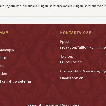
ska kejsarhuset
Thailändska kungahuset
Marockanska kungahuset
Monacos fur
EMAP
KONTAKTA OSS
Epost:
redaktion@alltomkungligt.s
familjen
Telefon:
dskt
08-611 90 10
sar
Chefredaktör & ansvarig utg
tion
Daniel Nyhlén
 kungahus-sajterna
|
|
Sponsrat
Tipsa oss
Annonsera