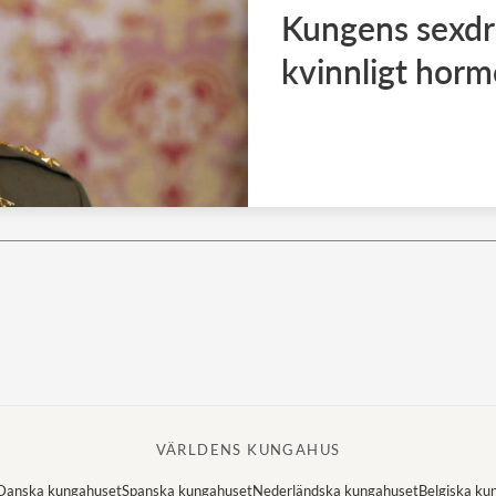
Kungens sexdr
kvinnligt hor
VÄRLDENS KUNGAHUS
Danska kungahuset
Spanska kungahuset
Nederländska kungahuset
Belgiska ku