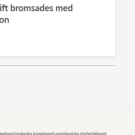
ift bromsades med
mon
ngahuset
Jordanska kungahuset
Luxemburgska storhertighuset