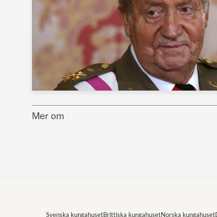
Mer om
Svenska kungahuset
Brittiska kungahuset
Norska kungahuset