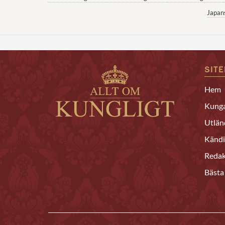
Japan
SIT
Hem
Kunga
Utlän
Kändi
Redak
Bästa