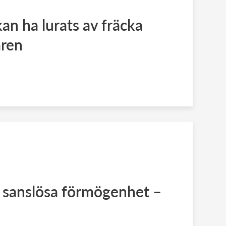
an ha lurats av fräcka
ären
s sanslösa förmögenhet –