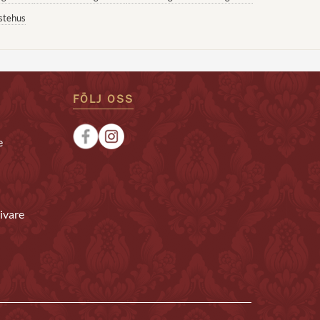
stehus
FÖLJ OSS
e
ivare