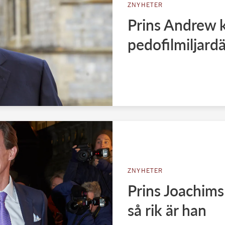
ZNYHETER
Prins Andrew k
pedofilmiljard
ZNYHETER
Prins Joachim
så rik är han