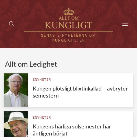
Toggl
navig
SENASTE NYHETERNA OM
KUNGLIGHETER
HEM
Allt om Ledighet
KUNGAFAMILJEN
ZNYHETER
Kungen plötsligt blixtinkallad – avbryter
UTLÄNDSKT
semestern
KÄNDISAR
VÄRLDENS KUNGAHUS
ZNYHETER
Kungens härliga solsemester har
Svenska kungahuset
REDAKTION
äntligen börjat
Brittiska kungahuset