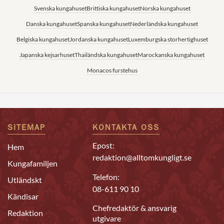
Svenska kungahuset
Brittiska kungahuset
Norska kungahuset
Danska kungahuset
Spanska kungahuset
Nederländska kungahuset
Belgiska kungahuset
Jordanska kungahuset
Luxemburgska storhertighuset
Japanska kejsarhuset
Thailändska kungahuset
Marockanska kungahuset
Monacos furstehus
SITEMAP
KONTAKTA OSS
Epost:
Hem
redaktion@alltomkungligt.se
Kungafamiljen
Telefon:
Utländskt
08-611 90 10
Kändisar
Chefredaktör & ansvarig
Redaktion
utgivare