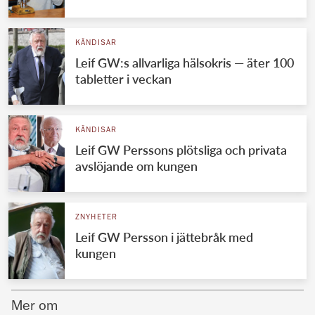
Norska kungahuset
KÄNDISAR
Danska kungahuset
Leif GW:s allvarliga hälsokris — äter 100
Spanska kungahuset
tabletter i veckan
Nederländska kungahuset
Belgiska kungahuset
KÄNDISAR
Jordanska kungahuset
Leif GW Perssons plötsliga och privata
avslöjande om kungen
Luxemburgska storhertighuset
Japanska kejsarhuset
ZNYHETER
Thailändska kungahuset
Leif GW Persson i jättebråk med
Marockanska kungahuset
kungen
Monacos furstehus
Mer om