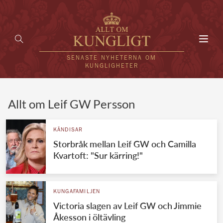
Toggl
navig
SENASTE NYHETERNA OM
KUNGLIGHETER
HEM
Allt om Leif GW Persson
KUNGAFAMILJEN
KÄNDISAR
Storbråk mellan Leif GW och Camilla
UTLÄNDSKT
Kvartoft: "Sur kärring!"
KÄNDISAR
VÄRLDENS KUNGAHUS
KUNGAFAMILJEN
Victoria slagen av Leif GW och Jimmie
Svenska kungahuset
REDAKTION
Åkesson i öltävling
Brittiska kungahuset