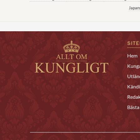
Japan
SIT
Hem
Kunga
Utlän
Kändi
Redak
Bästa