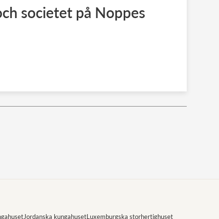
ch societet på Noppes
ngahuset
Jordanska kungahuset
Luxemburgska storhertighuset