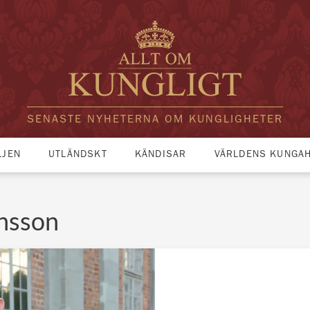
SENASTE NYHETERNA OM KUNGLIGHETER
LJEN
UTLÄNDSKT
KÄNDISAR
VÄRLDENS KUNGA
ansson