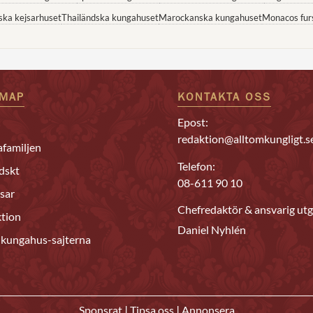
ska kejsarhuset
Thailändska kungahuset
Marockanska kungahuset
Monacos fur
EMAP
KONTAKTA OSS
Epost:
redaktion@alltomkungligt.s
familjen
Telefon:
dskt
08-611 90 10
sar
Chefredaktör & ansvarig utg
tion
Daniel Nyhlén
 kungahus-sajterna
|
|
Sponsrat
Tipsa oss
Annonsera