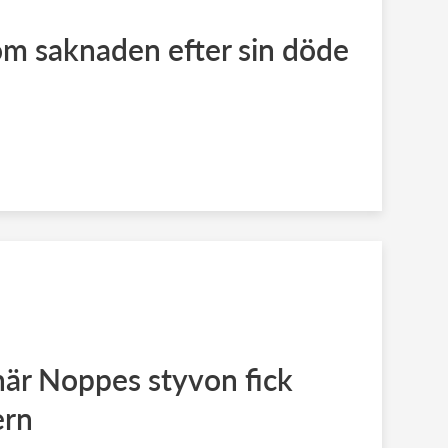
m saknaden efter sin döde
när Noppes styvon fick
ern