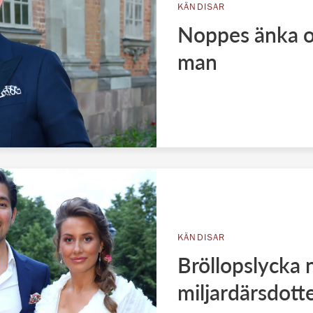
KÄNDISAR
Noppes änka o
man
KÄNDISAR
Bröllopslycka 
miljardärsdott