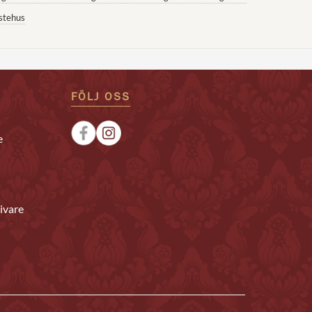
stehus
FÖLJ OSS
e
ivare