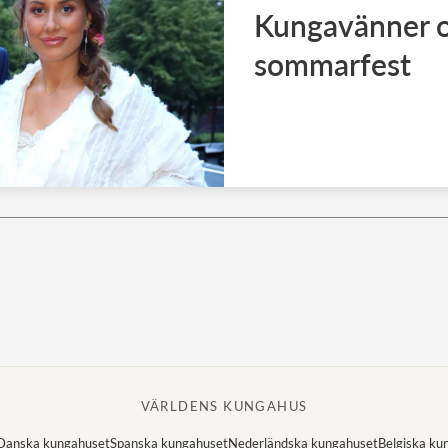
Kungavänner o
sommarfest
VÄRLDENS KUNGAHUS
Danska kungahuset
Spanska kungahuset
Nederländska kungahuset
Belgiska ku