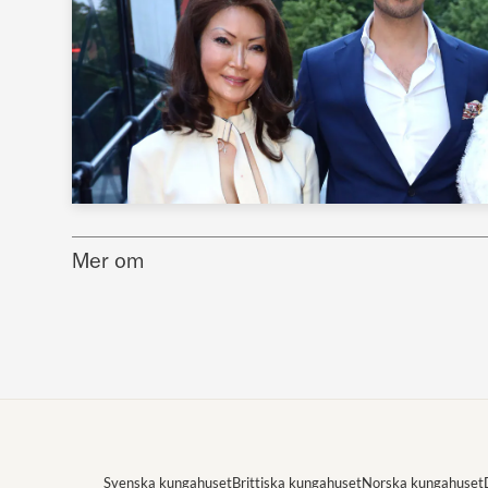
Mer om
Svenska kungahuset
Brittiska kungahuset
Norska kungahuset