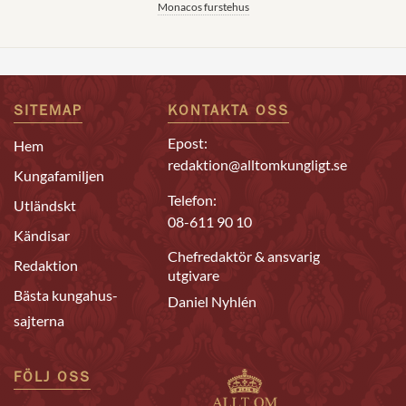
Monacos furstehus
SITEMAP
KONTAKTA OSS
Epost:
Hem
redaktion@alltomkungligt.se
Kungafamiljen
Telefon:
Utländskt
08-611 90 10
Kändisar
Chefredaktör & ansvarig
Redaktion
utgivare
Bästa kungahus-
Daniel Nyhlén
sajterna
FÖLJ OSS