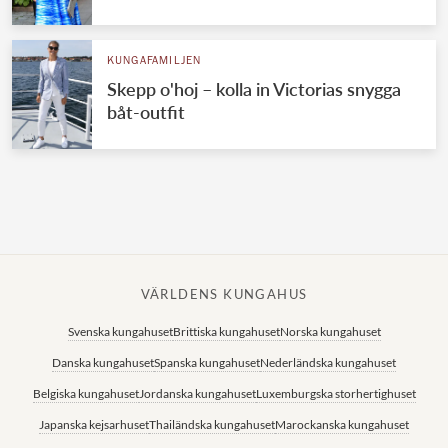
Norska kungahuset
KUNGAFAMILJEN
Danska kungahuset
Skepp o'hoj – kolla in Victorias snygga
Spanska kungahuset
båt-outfit
Nederländska kungahuset
Belgiska kungahuset
Jordanska kungahuset
Luxemburgska storhertighuset
Japanska kejsarhuset
VÄRLDENS KUNGAHUS
Thailändska kungahuset
Svenska kungahuset
Brittiska kungahuset
Norska kungahuset
Marockanska kungahuset
Danska kungahuset
Spanska kungahuset
Nederländska kungahuset
Monacos furstehus
Belgiska kungahuset
Jordanska kungahuset
Luxemburgska storhertighuset
Japanska kejsarhuset
Thailändska kungahuset
Marockanska kungahuset