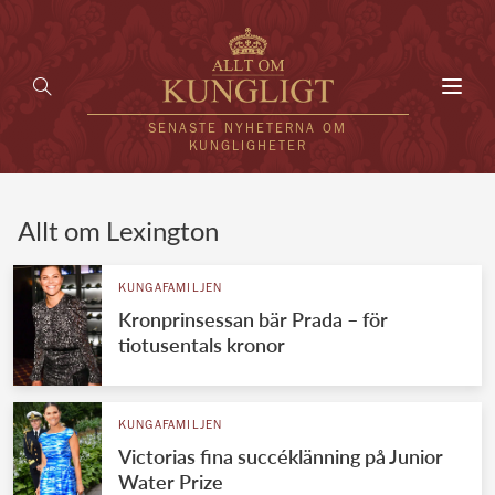
Toggl
navig
SENASTE NYHETERNA OM
KUNGLIGHETER
HEM
Allt om Lexington
KUNGAFAMILJEN
KUNGAFAMILJEN
Kronprinsessan bär Prada – för
UTLÄNDSKT
tiotusentals kronor
KÄNDISAR
VÄRLDENS KUNGAHUS
KUNGAFAMILJEN
Victorias fina succéklänning på Junior
Svenska kungahuset
REDAKTION
Water Prize
Brittiska kungahuset