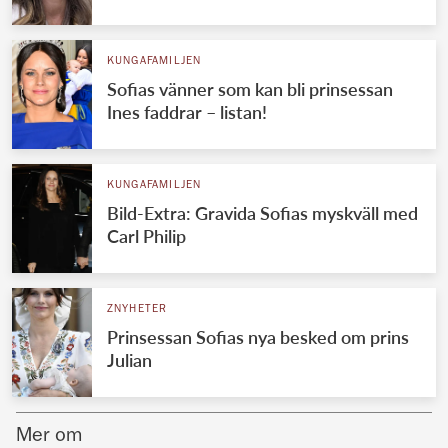
Norska kungahuset
KUNGAFAMILJEN
Danska kungahuset
Sofias vänner som kan bli prinsessan
Spanska kungahuset
Ines faddrar – listan!
Nederländska kungahuset
Belgiska kungahuset
KUNGAFAMILJEN
Jordanska kungahuset
Bild-Extra: Gravida Sofias myskväll med
Carl Philip
Luxemburgska storhertighuset
Japanska kejsarhuset
ZNYHETER
Thailändska kungahuset
Prinsessan Sofias nya besked om prins
Marockanska kungahuset
Julian
Monacos furstehus
Mer om