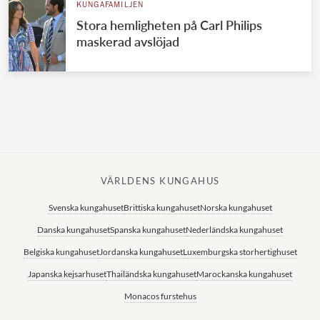
KUNGAFAMILJEN
Stora hemligheten på Carl Philips
maskerad avslöjad
VÄRLDENS KUNGAHUS
Svenska kungahuset
Brittiska kungahuset
Norska kungahuset
Danska kungahuset
Spanska kungahuset
Nederländska kungahuset
Belgiska kungahuset
Jordanska kungahuset
Luxemburgska storhertighuset
Japanska kejsarhuset
Thailändska kungahuset
Marockanska kungahuset
Monacos furstehus