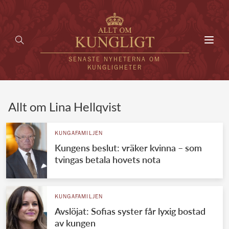
Toggl
navig
SENASTE NYHETERNA OM
KUNGLIGHETER
HEM
Allt om Lina Hellqvist
KUNGAFAMILJEN
KUNGAFAMILJEN
Kungens beslut: vräker kvinna – som
UTLÄNDSKT
tvingas betala hovets nota
KÄNDISAR
VÄRLDENS KUNGAHUS
KUNGAFAMILJEN
Avslöjat: Sofias syster får lyxig bostad
Svenska kungahuset
REDAKTION
av kungen
Brittiska kungahuset