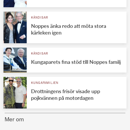
Norska kungahuset
KÄNDISAR
Danska kungahuset
Noppes änka redo att möta stora
Spanska kungahuset
kärleken igen
Nederländska kungahuset
Belgiska kungahuset
KÄNDISAR
Jordanska kungahuset
Kungaparets fina stöd till Noppes familj
Luxemburgska storhertighuset
Japanska kejsarhuset
KUNGAFAMILJEN
Drottningens frisör visade upp
Thailändska kungahuset
pojkvännen på motordagen
Marockanska kungahuset
Monacos furstehus
Mer om