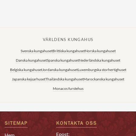
VÄRLDENS KUNGAHUS
Svenska kungahuset
Brittiska kungahuset
Norska kungahuset
Danska kungahuset
Spanska kungahuset
Nederländska kungahuset
Belgiska kungahuset
Jordanska kungahuset
Luxemburgska storhertighuset
Japanska kejsarhuset
Thailändska kungahuset
Marockanska kungahuset
Monacos furstehus
SITEMAP
KONTAKTA OSS
Epost:
Hem