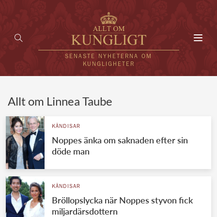
Toggl
navig
SENASTE NYHETERNA OM
KUNGLIGHETER
HEM
Allt om Linnea Taube
KUNGAFAMILJEN
KÄNDISAR
Noppes änka om saknaden efter sin
UTLÄNDSKT
döde man
KÄNDISAR
VÄRLDENS KUNGAHUS
KÄNDISAR
Bröllopslycka när Noppes styvon fick
Svenska kungahuset
REDAKTION
miljardärsdottern
Brittiska kungahuset