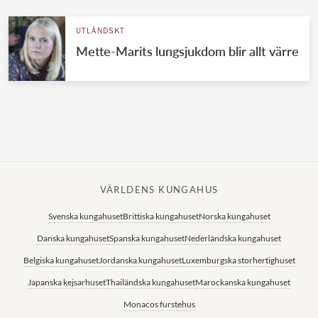
UTLÄNDSKT
Mette-Marits lungsjukdom blir allt värre
VÄRLDENS KUNGAHUS
Svenska kungahuset
Brittiska kungahuset
Norska kungahuset
Danska kungahuset
Spanska kungahuset
Nederländska kungahuset
Belgiska kungahuset
Jordanska kungahuset
Luxemburgska storhertighuset
Japanska kejsarhuset
Thailändska kungahuset
Marockanska kungahuset
Monacos furstehus