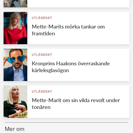
Norska kungahuset
UTLÄNDSKT
Danska kungahuset
Mette-Marits mörka tankar om
Spanska kungahuset
framtiden
Nederländska kungahuset
Belgiska kungahuset
UTLÄNDSKT
Jordanska kungahuset
Kronprins Haakons överraskande
kärleksglasögon
Luxemburgska storhertighuset
Japanska kejsarhuset
UTLÄNDSKT
Thailändska kungahuset
Mette-Marit om sin vilda revolt under
Marockanska kungahuset
tonåren
Monacos furstehus
Mer om