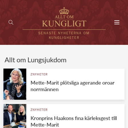
Toggl
navig
SENASTE NYHETERNA OM
KUNGLIGHETER
HEM
Allt om Lungsjukdom
KUNGAFAMILJEN
ZNYHETER
Mette-Marit plötsliga agerande oroar
UTLÄNDSKT
norrmännen
KÄNDISAR
VÄRLDENS KUNGAHUS
ZNYHETER
Kronprins Haakons fina kärleksgest till
Svenska kungahuset
REDAKTION
Mette-Marit
Brittiska kungahuset