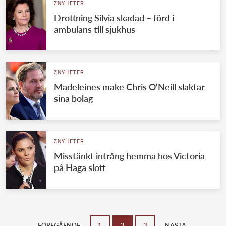
ZNYHETER
Drottning Silvia skadad – förd i
ambulans till sjukhus
ZNYHETER
Madeleines make Chris O'Neill slaktar
sina bolag
ZNYHETER
Misstänkt intrång hemma hos Victoria
på Haga slott
FÖREGÅENDE
1
2
3
NÄSTA