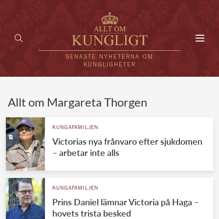
Toggl
navig
SENASTE NYHETERNA OM
KUNGLIGHETER
HEM
Allt om Margareta Thorgen
KUNGAFAMILJEN
KUNGAFAMILJEN
Victorias nya frånvaro efter sjukdomen
UTLÄNDSKT
– arbetar inte alls
KÄNDISAR
VÄRLDENS KUNGAHUS
KUNGAFAMILJEN
Prins Daniel lämnar Victoria på Haga –
Svenska kungahuset
REDAKTION
hovets trista besked
Brittiska kungahuset