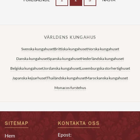
VÄRLDENS KUNGAHUS
Svenska kungahuset
Brittiska kungahuset
Norska kungahuset
Danska kungahuset
Spanska kungahuset
Nederländska kungahuset
Belgiska kungahuset
Jordanska kungahuset
Luxemburgska storhertighuset
Japanska kejsarhuset
Thailändska kungahuset
Marockanska kungahuset
Monacos furstehus
SITEMAP
KONTAKTA OSS
Epost:
Hem