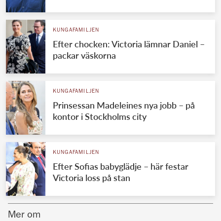
Norska kungahuset
KUNGAFAMILJEN
Danska kungahuset
Efter chocken: Victoria lämnar Daniel –
Spanska kungahuset
packar väskorna
Nederländska kungahuset
Belgiska kungahuset
KUNGAFAMILJEN
Jordanska kungahuset
Prinsessan Madeleines nya jobb – på
kontor i Stockholms city
Luxemburgska storhertighuset
Japanska kejsarhuset
KUNGAFAMILJEN
Thailändska kungahuset
Efter Sofias babyglädje – här festar
Marockanska kungahuset
Victoria loss på stan
Monacos furstehus
Mer om