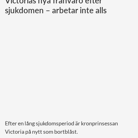
Victorias nya frånvaro efter
sjukdomen – arbetar inte alls
Norska kungahuset
Danska kungahuset
Spanska kungahuset
Nederländska kungahuset
Belgiska kungahuset
Jordanska kungahuset
Luxemburgska storhertighuset
Japanska kejsarhuset
Thailändska kungahuset
Marockanska kungahuset
Monacos furstehus
Efter en lång sjukdomsperiod är kronprinsessan
Victoria på nytt som bortblåst.