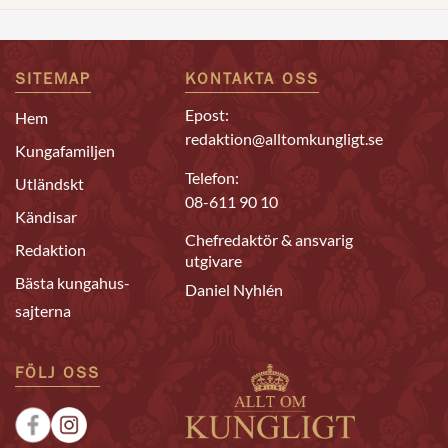
SITEMAP
KONTAKTA OSS
Epost:
Hem
redaktion@alltomkungligt.se
Kungafamiljen
Telefon:
Utländskt
08-611 90 10
Kändisar
Chefredaktör & ansvarig
Redaktion
utgivare
Bästa kungahus-
Daniel Nyhlén
sajterna
FÖLJ OSS