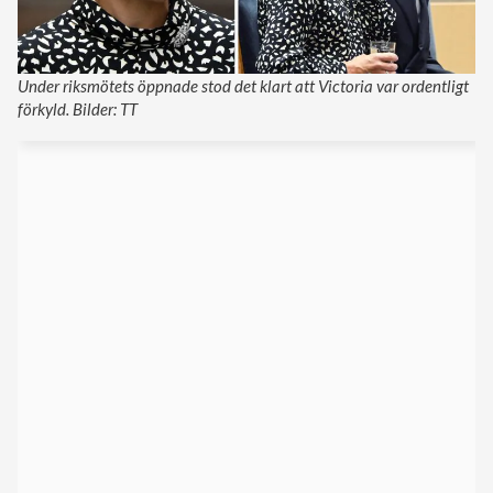
Under riksmötets öppnade stod det klart att Victoria var ordentligt
förkyld. Bilder: TT