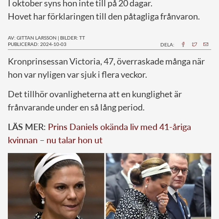
I oktober syns hon inte till på 20 dagar.
Hovet har förklaringen till den påtagliga frånvaron.
AV: GITTAN LARSSON
|
BILDER: TT
PUBLICERAD: 2024-10-03
DELA:
K
ronprinsessan Victoria, 47, överraskade många när
hon var nyligen var sjuk i flera veckor.
Det tillhör ovanligheterna att en kunglighet är
frånvarande under en så lång period.
LÄS MER:
Prins Daniels okända liv med 41-åriga
kvinnan – nu talar hon ut