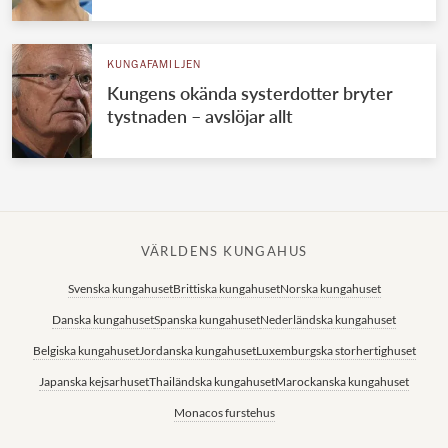
KUNGAFAMILJEN
Kungens okända systerdotter bryter
tystnaden – avslöjar allt
VÄRLDENS KUNGAHUS
Svenska kungahuset
Brittiska kungahuset
Norska kungahuset
Danska kungahuset
Spanska kungahuset
Nederländska kungahuset
Belgiska kungahuset
Jordanska kungahuset
Luxemburgska storhertighuset
Japanska kejsarhuset
Thailändska kungahuset
Marockanska kungahuset
Monacos furstehus