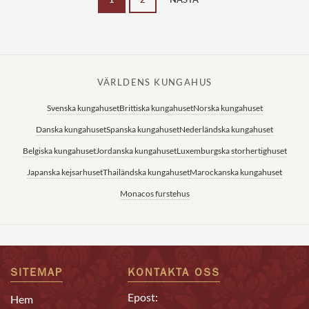
VÄRLDENS KUNGAHUS
Svenska kungahuset
Brittiska kungahuset
Norska kungahuset
Danska kungahuset
Spanska kungahuset
Nederländska kungahuset
Belgiska kungahuset
Jordanska kungahuset
Luxemburgska storhertighuset
Japanska kejsarhuset
Thailändska kungahuset
Marockanska kungahuset
Monacos furstehus
SITEMAP
KONTAKTA OSS
Epost:
Hem