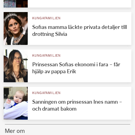
Norska kungahuset
KUNGAFAMILJEN
Danska kungahuset
Sofias mamma läckte privata detaljer till
Spanska kungahuset
drottning Silvia
Nederländska kungahuset
Belgiska kungahuset
KUNGAFAMILJEN
Jordanska kungahuset
Prinsessan Sofias ekonomi i fara – får
hjälp av pappa Erik
Luxemburgska storhertighuset
Japanska kejsarhuset
KUNGAFAMILJEN
Thailändska kungahuset
Sanningen om prinsessan Ines namn –
Marockanska kungahuset
och dramat bakom
Monacos furstehus
Mer om