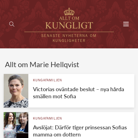
Toggl
navig
SENASTE NYHETERNA OM
KUNGLIGHETER
HEM
Allt om Marie Hellqvist
KUNGAFAMILJEN
KUNGAFAMILJEN
Victorias oväntade beslut – nya hårda
UTLÄNDSKT
smällen mot Sofia
KÄNDISAR
VÄRLDENS KUNGAHUS
KUNGAFAMILJEN
Avslöjat: Därför tiger prinsessan Sofias
Svenska kungahuset
REDAKTION
mamma om dottern
Brittiska kungahuset