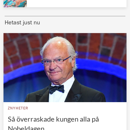
Norska kungahuset
Danska kungahuset
Hetast just nu
Spanska kungahuset
Nederländska kungahuset
Belgiska kungahuset
Jordanska kungahuset
Luxemburgska storhertighuset
Japanska kejsarhuset
Thailändska kungahuset
Marockanska kungahuset
ZNYHETER
Monacos furstehus
Så överraskade kungen alla på
Nobeldagen