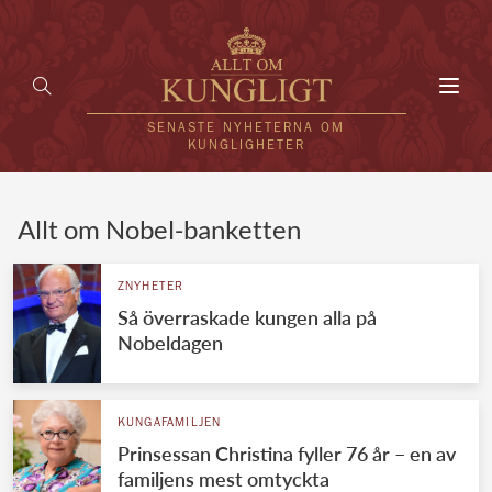
Toggl
navig
SENASTE NYHETERNA OM
KUNGLIGHETER
HEM
Allt om Nobel-banketten
KUNGAFAMILJEN
ZNYHETER
Så överraskade kungen alla på
UTLÄNDSKT
Nobeldagen
KÄNDISAR
VÄRLDENS KUNGAHUS
KUNGAFAMILJEN
Prinsessan Christina fyller 76 år – en av
Svenska kungahuset
REDAKTION
familjens mest omtyckta
Brittiska kungahuset