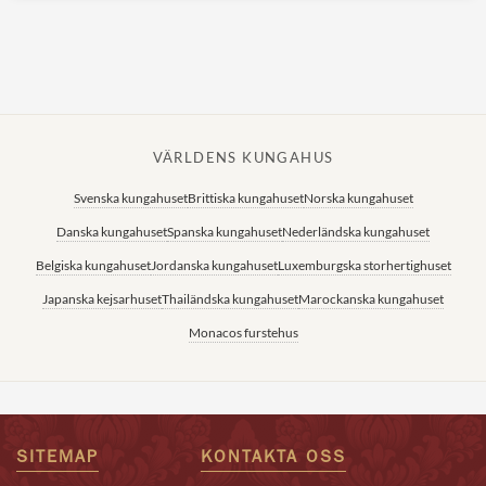
VÄRLDENS KUNGAHUS
Svenska kungahuset
Brittiska kungahuset
Norska kungahuset
Danska kungahuset
Spanska kungahuset
Nederländska kungahuset
Belgiska kungahuset
Jordanska kungahuset
Luxemburgska storhertighuset
Japanska kejsarhuset
Thailändska kungahuset
Marockanska kungahuset
Monacos furstehus
SITEMAP
KONTAKTA OSS