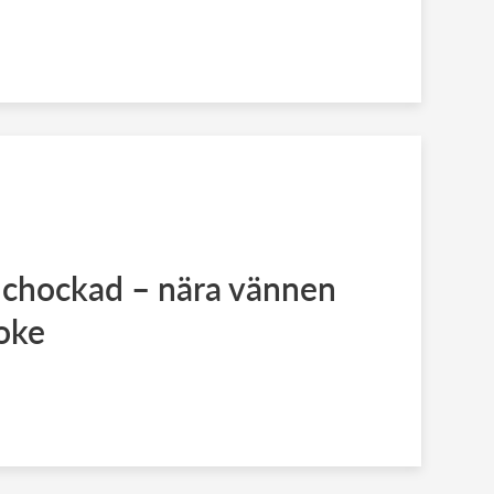
 chockad – nära vännen
oke