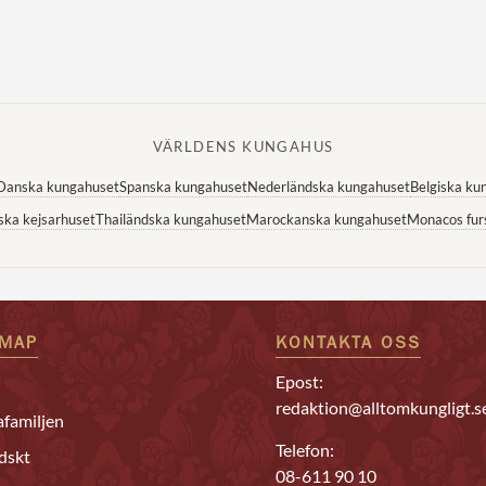
VÄRLDENS KUNGAHUS
Danska kungahuset
Spanska kungahuset
Nederländska kungahuset
Belgiska ku
ska kejsarhuset
Thailändska kungahuset
Marockanska kungahuset
Monacos fur
EMAP
KONTAKTA OSS
Epost:
redaktion@alltomkungligt.s
familjen
Telefon:
dskt
08-611 90 10