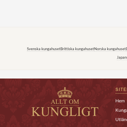
Svenska kungahuset
Brittiska kungahuset
Norska kungahuset
Japan
SIT
Hem
Kunga
Utlän