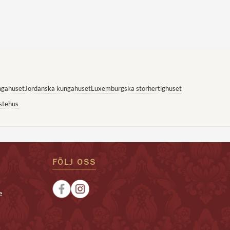
ngahuset
Jordanska kungahuset
Luxemburgska storhertighuset
stehus
FÖLJ OSS
e