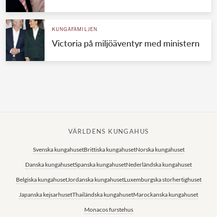
Norska kungahuset
KUNGAFAMILJEN
Danska kungahuset
Victoria på miljöäventyr med ministern
Spanska kungahuset
Nederländska kungahuset
Belgiska kungahuset
Jordanska kungahuset
Luxemburgska storhertighuset
VÄRLDENS KUNGAHUS
Japanska kejsarhuset
Svenska kungahuset
Brittiska kungahuset
Norska kungahuset
Thailändska kungahuset
Danska kungahuset
Spanska kungahuset
Nederländska kungahuset
Marockanska kungahuset
Belgiska kungahuset
Jordanska kungahuset
Luxemburgska storhertighuset
Monacos furstehus
Japanska kejsarhuset
Thailändska kungahuset
Marockanska kungahuset
Monacos furstehus