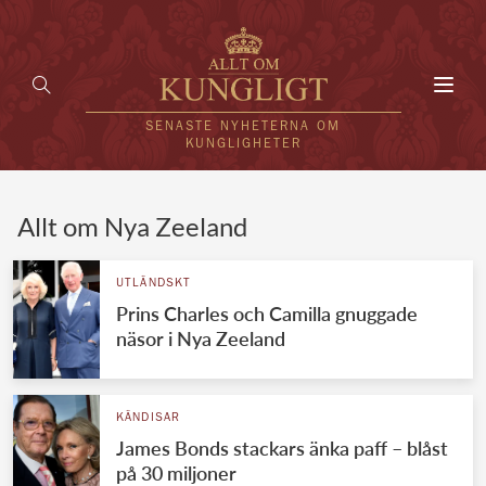
Toggl
navig
SENASTE NYHETERNA OM
KUNGLIGHETER
HEM
Allt om Nya Zeeland
KUNGAFAMILJEN
UTLÄNDSKT
Prins Charles och Camilla gnuggade
UTLÄNDSKT
näsor i Nya Zeeland
KÄNDISAR
VÄRLDENS KUNGAHUS
KÄNDISAR
James Bonds stackars änka paff – blåst
Svenska kungahuset
REDAKTION
på 30 miljoner
Brittiska kungahuset