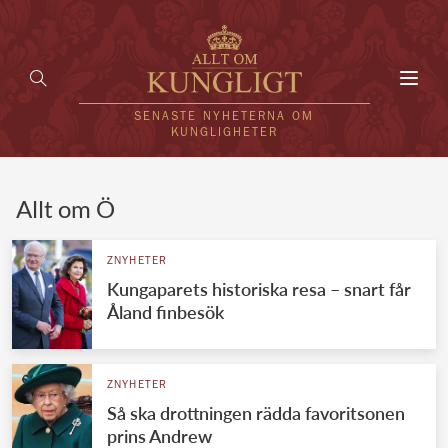
Toggl
navig
SENASTE NYHETERNA OM
KUNGLIGHETER
HEM
Allt om Ö
KUNGAFAMILJEN
ZNYHETER
Kungaparets historiska resa – snart får
UTLÄNDSKT
Åland finbesök
KÄNDISAR
VÄRLDENS KUNGAHUS
ZNYHETER
Så ska drottningen rädda favoritsonen
Svenska kungahuset
REDAKTION
prins Andrew
Brittiska kungahuset