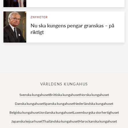
Norska kungahuset
ZNYHETER
Danska kungahuset
Nu ska kungens pengar granskas – på
Spanska kungahuset
riktigt
Nederländska kungahuset
Belgiska kungahuset
Jordanska kungahuset
Luxemburgska storhertighuset
Japanska kejsarhuset
VÄRLDENS KUNGAHUS
Thailändska kungahuset
Svenska kungahuset
Brittiska kungahuset
Norska kungahuset
Marockanska kungahuset
Danska kungahuset
Spanska kungahuset
Nederländska kungahuset
Monacos furstehus
Belgiska kungahuset
Jordanska kungahuset
Luxemburgska storhertighuset
Japanska kejsarhuset
Thailändska kungahuset
Marockanska kungahuset