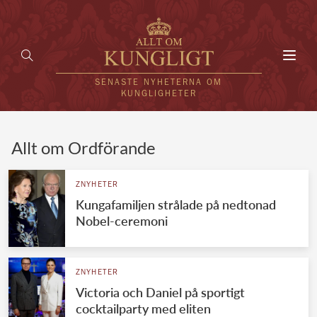
Toggl
navig
SENASTE NYHETERNA OM
KUNGLIGHETER
HEM
Allt om Ordförande
KUNGAFAMILJEN
ZNYHETER
Kungafamiljen strålade på nedtonad
UTLÄNDSKT
Nobel-ceremoni
KÄNDISAR
VÄRLDENS KUNGAHUS
ZNYHETER
Victoria och Daniel på sportigt
Svenska kungahuset
REDAKTION
cocktailparty med eliten
Brittiska kungahuset