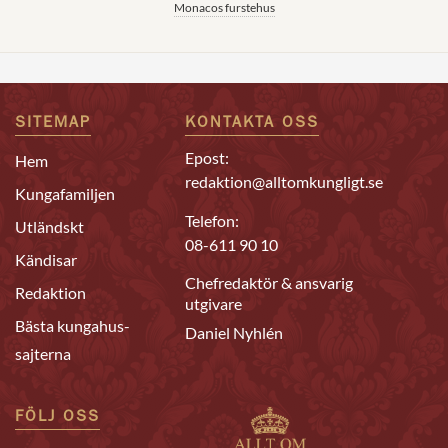
Monacos furstehus
SITEMAP
KONTAKTA OSS
Epost:
Hem
redaktion@alltomkungligt.se
Kungafamiljen
Telefon:
Utländskt
08-611 90 10
Kändisar
Chefredaktör & ansvarig
Redaktion
utgivare
Bästa kungahus-
Daniel Nyhlén
sajterna
FÖLJ OSS