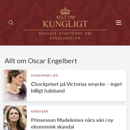
Toggl
navig
SENASTE NYHETERNA OM
KUNGLIGHETER
HEM
Allt om Oscar Engelbert
KUNGAFAMILJEN
KUNGAFAMILJEN
Chockpriset på Victorias smycke – inget
UTLÄNDSKT
billigt halsband
KÄNDISAR
VÄRLDENS KUNGAHUS
KÄNDISAR
Prinsessan Madeleines nära vän i ny
Svenska kungahuset
REDAKTION
ekonomisk skandal
Brittiska kungahuset