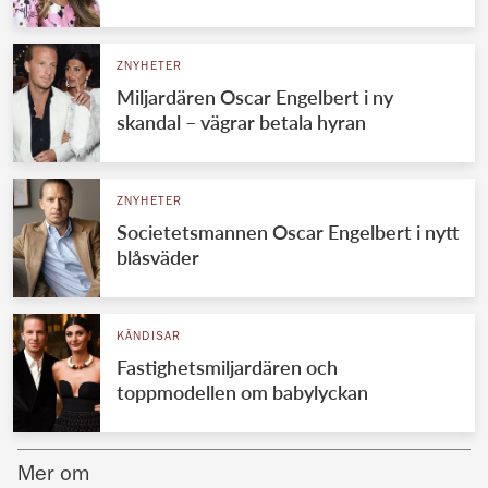
Norska kungahuset
ZNYHETER
Danska kungahuset
Miljardären Oscar Engelbert i ny
Spanska kungahuset
skandal – vägrar betala hyran
Nederländska kungahuset
Belgiska kungahuset
ZNYHETER
Jordanska kungahuset
Societetsmannen Oscar Engelbert i nytt
blåsväder
Luxemburgska storhertighuset
Japanska kejsarhuset
KÄNDISAR
Thailändska kungahuset
Fastighetsmiljardären och
Marockanska kungahuset
toppmodellen om babylyckan
Monacos furstehus
Mer om