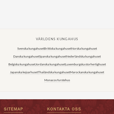
VÄRLDENS KUNGAHUS
Svenska kungahuset
Brittiska kungahuset
Norska kungahuset
Danska kungahuset
Spanska kungahuset
Nederländska kungahuset
Belgiska kungahuset
Jordanska kungahuset
Luxemburgska storhertighuset
Japanska kejsarhuset
Thailändska kungahuset
Marockanska kungahuset
Monacos furstehus
SITEMAP
KONTAKTA OSS